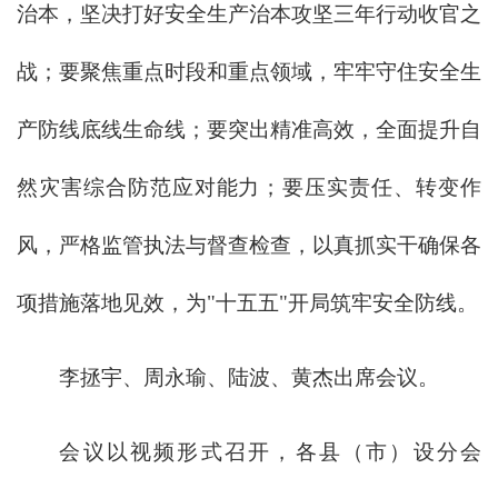
治本，坚决打好安全生产治本攻坚三年行动收官之
战；要聚焦重点时段和重点领域，牢牢守住安全生
产防线底线生命线；要突出精准高效，全面提升自
然灾害综合防范应对能力；要压实责任、转变作
风，严格监管执法与督查检查，以真抓实干确保各
项措施落地见效，为"十五五"开局筑牢安全防线。
李拯宇、周永瑜、陆波、黄杰出席会议。
会议以视频形式召开，各县（市）设分会