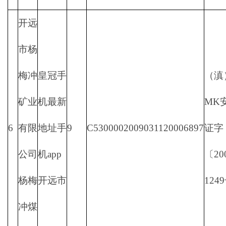
开远
市杨
梅冲
皇冠手
（滇
矿业
机最新
MK
6
有限
地址手
9
C5300002009031120006897
证字
公司
机app
〔20
杨梅
开远市
124
冲煤