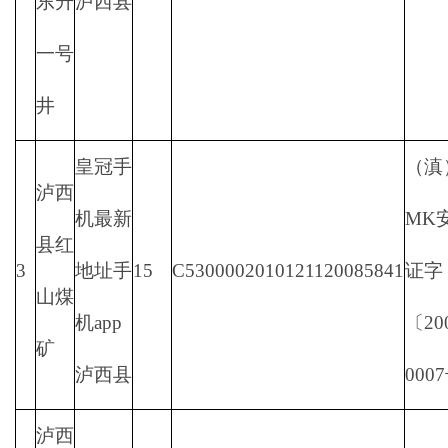
东升
泸西县
一号
井
皇冠手
（滇
泸西
机最新
MK
县红
3
地址手
15
C5300002010121120085841
证字
山煤
机app
〔20
矿
泸西县
000
泸西