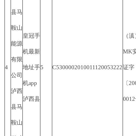
县马
鞍山
皇冠手
（滇
能源
机最新
MK
有限
4
地址手
5
C5300002010011120053222
证字
公司
机app
〔20
泸西
泸西县
001
县马
鞍山