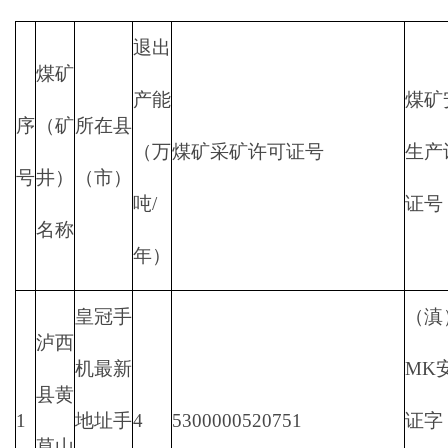
退出
煤矿
产能
煤矿
序
（矿
所在县
（万
煤矿采矿许可证号
生产
号
井）
（市）
吨/
证号
名称
年）
皇冠手
（滇
泸西
机最新
MK
县黄
1
地址手
4
5300000520751
证字
草山