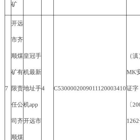
矿
开远
市齐
顺煤
皇冠手
（滇
矿有
机最新
MK
7
限责
地址手
4
C5300002009011120003410
证字
任公
机app
〔20
司齐
开远市
126
顺煤