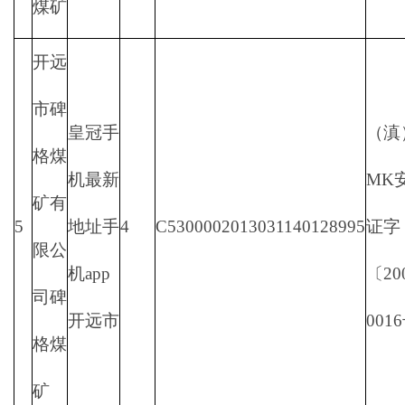
煤矿
开远
市碑
皇冠手
（滇
格煤
机最新
MK
矿有
5
地址手
4
C5300002013031140128995
证字
限公
机app
〔20
司碑
开远市
001
格煤
矿