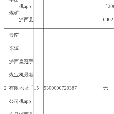
机app
〔20
煤矿
泸西县
000
云南
东源
泸西
皇冠手
煤业
机最新
2
有限
地址手
15
5300000720387
无
公司
机app