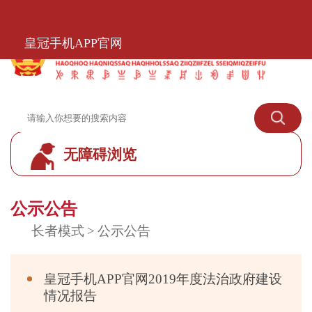
皇冠手机APP官网
皇冠手机APP官网
无障碍浏览
皇冠标准模式
公示公告
长者模式
>
公示公告
皇冠手机APP官网2019年度法治政府建设
情况报告