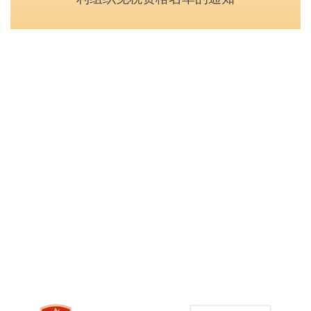
中央政府和国家部委网站
省政府部门网站
县市政府门户网站
友情链接
皇冠站点导航
|
皇冠用户协议
|
皇冠手机最新地址手机app
主办：皇冠手机APP官网 承办：皇冠手机APP官网办公室
地址：云南省皇冠手机APP官网皇冠手机最新地址手机app市天马路67号
皇冠注册入口便民热线：0873-12345