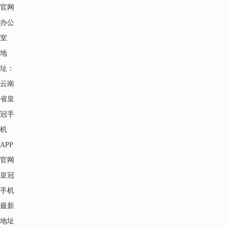
官网
办公
室
地
址：
云南
省皇
冠手
机
APP
官网
皇冠
手机
最新
地址