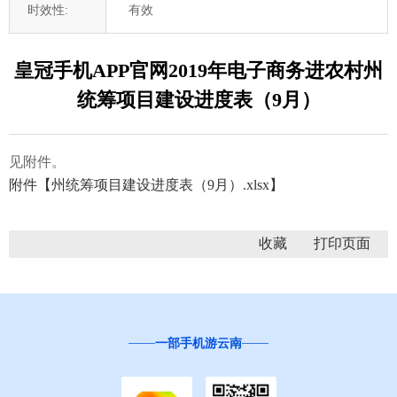
时效性:
有效
皇冠手机APP官网2019年电子商务进农村州
统筹项目建设进度表（9月）
见附件。
附件【
州统筹项目建设进度表（9月）.xlsx
】
收藏
一部手机游云南