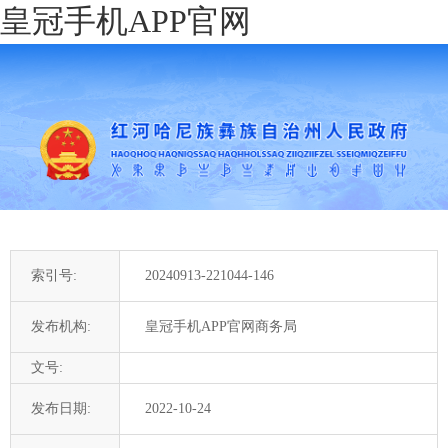
皇冠手机APP官网
索引号:
20240913-221044-146
发布机构:
皇冠手机APP官网商务局
文号:
发布日期:
2022-10-24