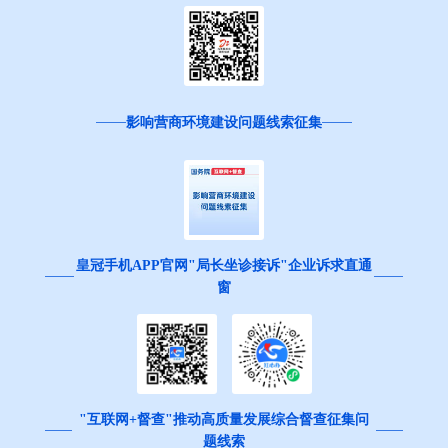
影响营商环境建设问题线索征集
皇冠手机APP官网"局长坐诊接诉"企业诉求直通
窗
"互联网+督查"推动高质量发展综合督查征集问
题线索