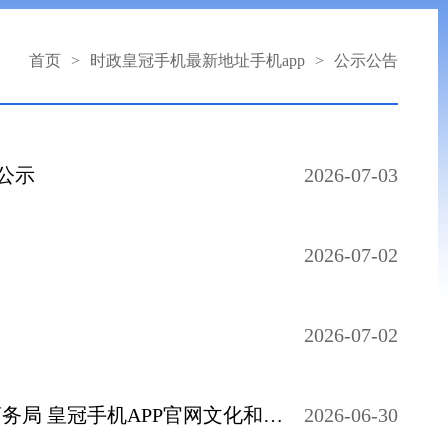
首页
>
时政皇冠手机最新地址手机app
>
公示公告
公示
2026-07-03
2026-07-02
2026-07-02
皇冠手机APP官网财政局 国家税务总局皇冠手机APP官网税务局 河口海关 皇冠手机APP官网商务局 皇冠手机APP官网文化和旅游局关于河口公路口岸实...
2026-06-30