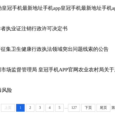
皇冠手机最新地址手机app皇冠手机最新地址手机a
作者执业证注销行政许可决定书
开征集卫生健康行政执法领域突出问题线索的公告
毒风险
...
上页
1
2
3
4
5
127
下页
尾页
第