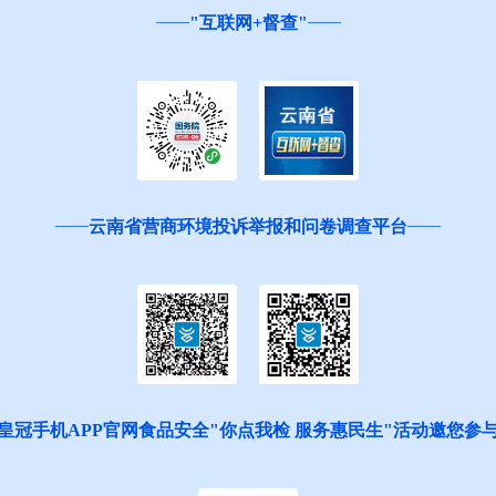
"互联网+督查"
云南省营商环境投诉举报和问卷调查平台
皇冠手机APP官网食品安全"你点我检 服务惠民生"活动邀您参