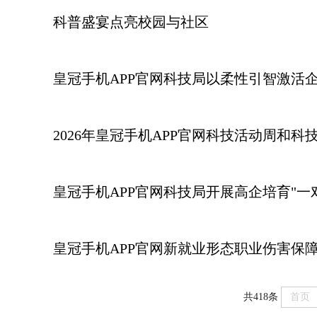
科普盛宴点亮校园与社区
皇冠手机APP官网科技局以柔性引智激活
2026年皇冠手机APP官网科技活动周和
皇冠手机APP官网科技局开展高企培育"一
皇冠手机APP官网新就业形态职业伤害保障
共418条
首页