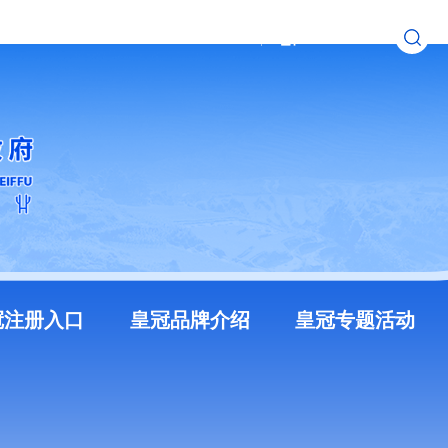
无障碍浏览
长者模式
冠注册入口
皇冠品牌介绍
皇冠专题活动