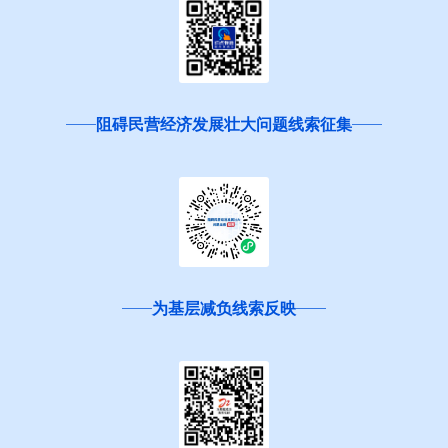
阻碍民营经济发展壮大问题线索征集
为基层减负线索反映