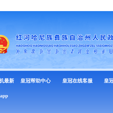
加入收藏
机最新
皇冠帮助中心
皇冠在线客服
皇
pp