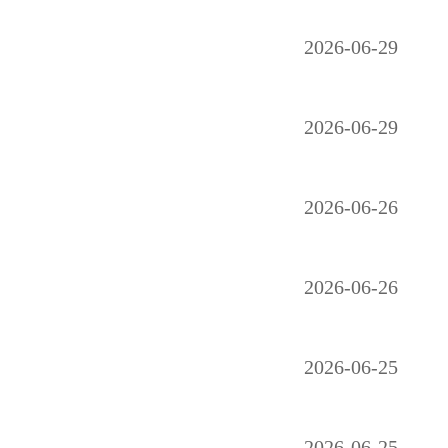
2026-06-29
2026-06-29
2026-06-26
2026-06-26
2026-06-25
2026-06-25