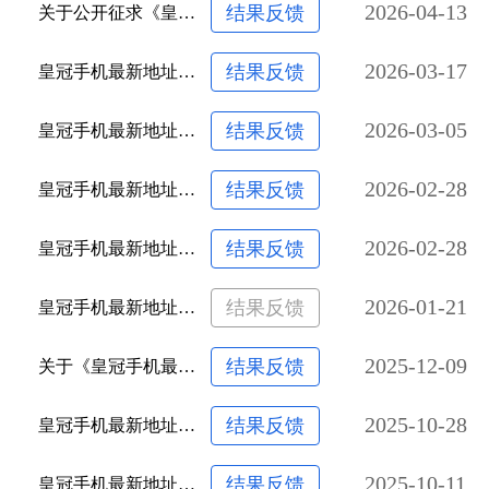
2026-04-13
结果反馈
关于公开征求《皇冠手机最新地址手机app小型生猪屠宰场点设置实施方案（征求意见稿）》意见的公告
2026-03-17
结果反馈
皇冠手机最新地址手机app生态环境局关于征求皇冠手机最新地址手机app2026年度企业环境信息依法披露名单的公告
2026-03-05
结果反馈
皇冠手机最新地址手机app司法局关于《废止〈云南省皇冠手机APP官网民族教育条例〉的决定（草案）》公开征求意见的公告
2026-02-28
结果反馈
皇冠手机最新地址手机app生态环境局关于开展皇冠手机最新地址手机app2026年环境监管重点单位名录征求公众意见的公告
2026-02-28
结果反馈
皇冠手机最新地址手机app医疗保障局关于公开征求综合诊查类等17批医疗服务项目价格意见的公告
2026-01-21
结果反馈
皇冠手机最新地址手机app生态环境局关于《皇冠手机最新地址手机app重金属污染防治管理责任规定（试行）（征求意见稿）》公开征求意见的公告
2025-12-09
结果反馈
关于《皇冠手机最新地址手机app哈尼梯田保护发展正负面清单》面向社会征求意见的公告
2025-10-28
结果反馈
皇冠手机最新地址手机app司法局关于《皇冠手机APP官网城市养犬管理办法（草案）（征求意见稿）》公开征求意见的公告
2025-10-11
结果反馈
皇冠手机最新地址手机app司法局关于向社会公开征集立法项目建议的公告