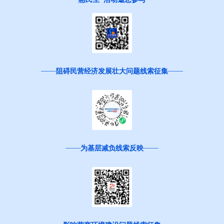
阻碍民营经济发展壮大问题线索征集
为基层减负线索反映