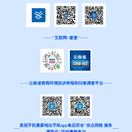
"互联网+督查"
云南省营商环境投诉举报和问卷调查平台
皇冠手机最新地址手机app食品安全"你点我检 服务
惠民生"活动邀您参与