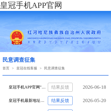
皇冠手机APP官网
民意调查征集
首页
>
皇冠在线客服
>
民意调查征集
2026-06-18
结果反馈
皇冠手机APP官网"十五五"综合交通运输发展规划环境影响评价第一次皇冠公开信息
2026-05-20
结果反馈
皇冠手机最新地址手机app发展和改革委员会关于向社会公开征求《皇冠手机最新地址手机app加快推进南部振兴实施方案（2026—2030）（征求意见 ...