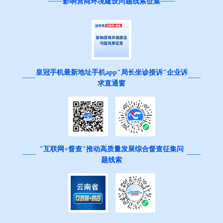
影响营商环境建设问题线索征集
皇冠手机最新地址手机app"局长坐诊接诉"企业诉
求直通窗
"互联网+督查"推动高质量发展综合督查征集问
题线索