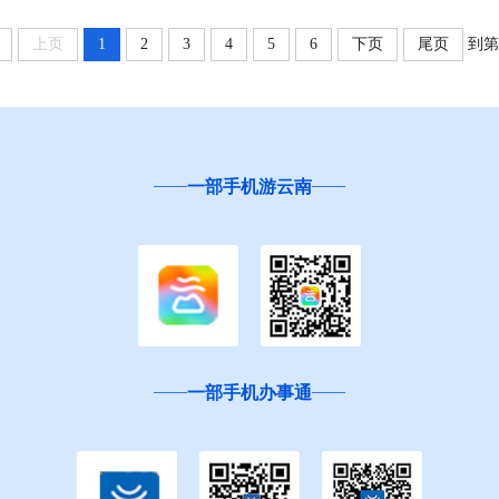
上页
1
2
3
4
5
6
下页
尾页
到第
一部手机游云南
一部手机办事通