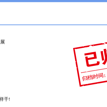
发展
样干!