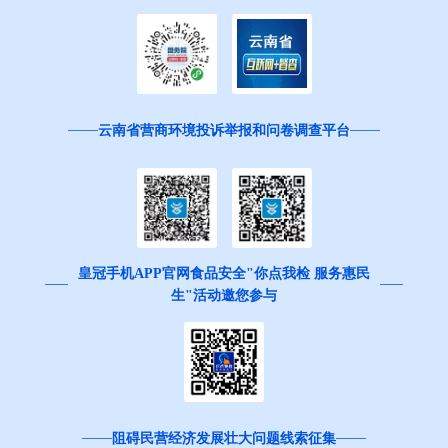
云南省营商环境投诉举报和问卷调查平台
皇冠手机APP官网食品安全"你点我检 服务惠民
生"活动邀您参与
阻碍民营经济发展壮大问题线索征集