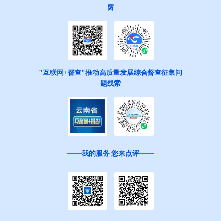
窗
"互联网+督查"推动高质量发展综合督查征集问
题线索
我的服务 您来点评