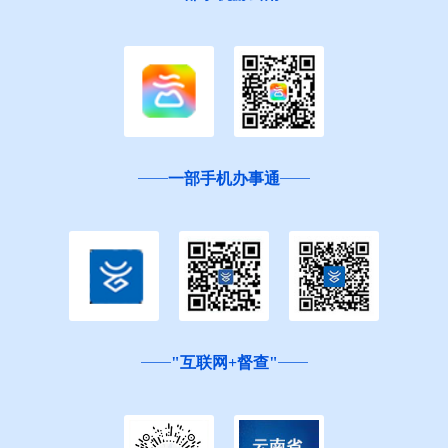
一部手机办事通
"互联网+督查"