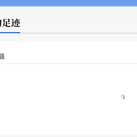
的足迹
题