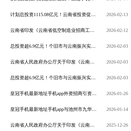
计划总投资1115.08亿元！云南省投资促进局推出2026年首批137个重点招商项目
2026-02-13
云南省印发《云南省低空制造业招商工作指引》
2026-02-12
总投资超6.9亿元！个旧市与云南振兴实业集团成功签约三个重点项目
2026-02-03
云南省人民政府办公厅关于印发《云南省产业园区发展行动方案》的通知
2026-02-03
总投资超6.9亿元！个旧市与云南振兴实业集团成功签约三个重点项目
2026-02-03
皇冠手机最新地址手机app外资招商引资暨"皇冠手机APP官网九红"产品进京推介会在北京举行
2026-01-26
皇冠手机最新地址手机app与池州市九华府金莲智慧农业有限公司开展座谈 共谋黄精产业发展
2026-01-14
云南省人民政府办公厅关于印发《云南省全面实施"人工智能+"行动计划》的通知
2025-12-26