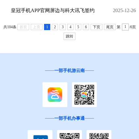
皇冠手机APP官网屏边与科大讯飞签约
2025-12-26
共104条
首页
上页
1
2
3
4
5
6
下页
尾页
第
/6页
跳转
一部手机游云南
一部手机办事通