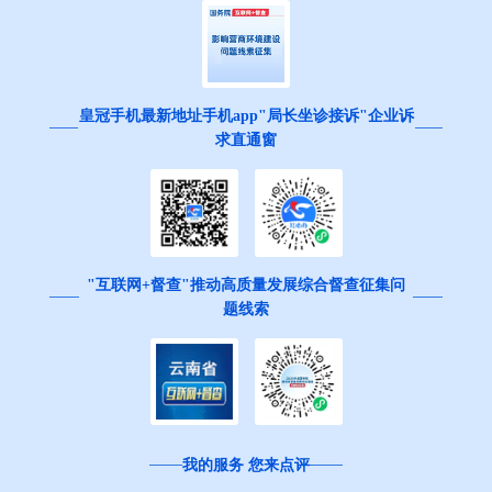
皇冠手机最新地址手机app"局长坐诊接诉"企业诉
求直通窗
"互联网+督查"推动高质量发展综合督查征集问
题线索
我的服务 您来点评