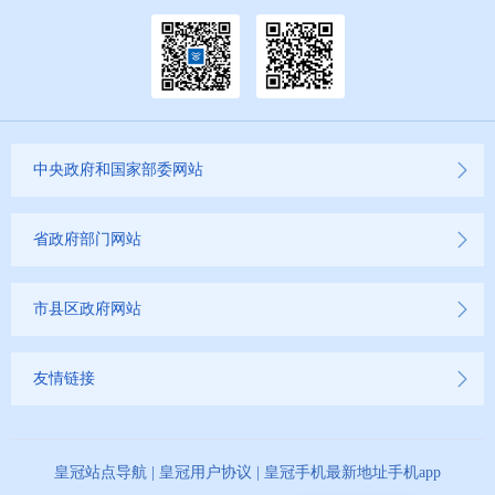
中央政府和国家部委网站
省政府部门网站
市县区政府网站
友情链接
皇冠站点导航
|
皇冠用户协议
|
皇冠手机最新地址手机app