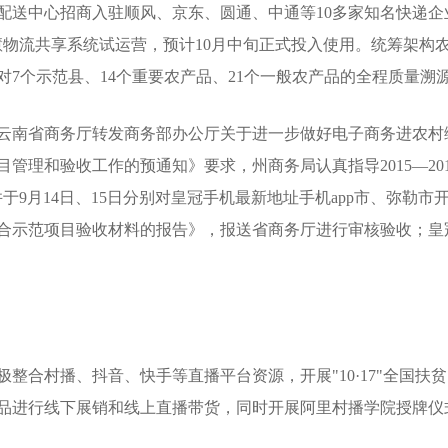
送中心招商入驻顺风、京东、圆通、中通等10多家知名快递企业
慧物流共享系统试运营，预计10月中旬正式投入使用。统筹架构
7个示范县、14个重要农产品、21个一般农产品的全程质量溯
云南省商务厅转发商务部办公厅关于进一步做好电子商务进农村
管理和验收工作的预通知》要求，州商务局认真指导2015—20
于9月14日、15日分别对皇冠手机最新地址手机app市、弥勒市
合示范项目验收材料的报告》，报送省商务厅进行审核验收；皇冠
整合村播、抖音、快手等直播平台资源，开展"10·17"全国
品进行线下展销和线上直播带货，同时开展阿里村播学院授牌仪