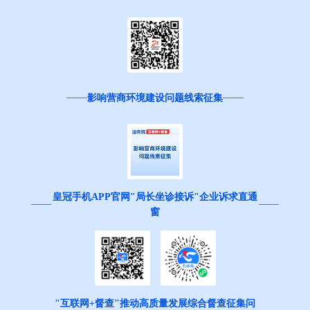
影响营商环境建设问题线索征集
皇冠手机APP官网"局长坐诊接诉"企业诉求直通
窗
"互联网+督查"推动高质量发展综合督查征集问