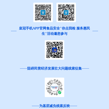
皇冠手机APP官网食品安全"你点我检 服务惠民
生"活动邀您参与
阻碍民营经济发展壮大问题线索征集
为基层减负线索反映