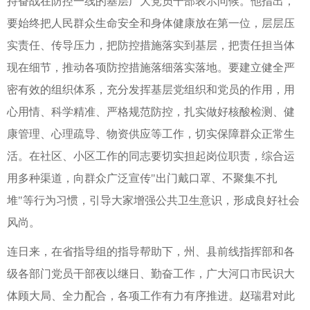
持奋战在防控一线的基层广大党员干部表示问候。他指出，
要始终把人民群众生命安全和身体健康放在第一位，层层压
实责任、传导压力，把防控措施落实到基层，把责任担当体
现在细节，推动各项防控措施落细落实落地。要建立健全严
密有效的组织体系，充分发挥基层党组织和党员的作用，用
心用情、科学精准、严格规范防控，扎实做好核酸检测、健
康管理、心理疏导、物资供应等工作，切实保障群众正常生
活。在社区、小区工作的同志要切实担起岗位职责，综合运
用多种渠道，向群众广泛宣传"出门戴口罩、不聚集不扎
堆"等行为习惯，引导大家增强公共卫生意识，形成良好社会
风尚。
连日来，在省指导组的指导帮助下，州、县前线指挥部和各
级各部门党员干部夜以继日、勤奋工作，广大河口市民识大
体顾大局、全力配合，各项工作有力有序推进。赵瑞君对此