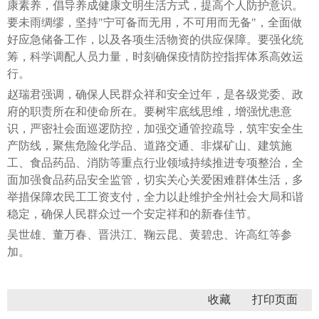
康素养，倡导养成健康文明生活方式，提高个人防护意识。
要未雨绸缪，坚持"宁可备而无用，不可用而无备"，全面做
好应急储备工作，以及各项生活物资的供应保障。要强化统
筹，科学调配人员力量，时刻确保疫情防控指挥体系高效运
行。
赵瑞君强调，确保人民群众祥和安全过年，是各级党委、政
府的职责所在和使命所在。要树牢底线思维，增强忧患意
识，严密社会面巡逻防控，加强交通管控疏导，筑牢安全生
产防线，聚焦危险化学品、道路交通、非煤矿山、建筑施
工、食品药品、消防等重点行业领域持续推进专项整治，全
面加强食品药品安全监管，切实关心关爱困难群体生活，多
举措保障农民工工资支付，全力以赴维护全州社会大局和谐
稳定，确保人民群众过一个安定祥和的新春佳节。
吴世雄、董万春、晋洪江、鞠云昆、黄碧忠、许高红等参
加。
收藏