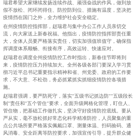
瑞君希望大家继续发扬连续作战、顽强奋战的作风，做到放
假不放松、闭环闭得住、防控防到位、措施有温度，坚决把
疫情挡在国门之外，全力维护社会安全稳定。
在州疫情防控指挥部，赵瑞君与集中办公工作人员亲切交
流，向大家送上新春祝福。他指出，疫情防控指挥部责任重
大，全体人员要严格落实责任，切实加强值班值守，确保指
挥调度体系顺畅、衔接有序，高效运转、快速应对。
赵瑞君在调度全州疫情防控工作时指出，新春佳节即将到
来，疫情防控压力持续加大。全州各级各部门要深入学习贯
彻习近平总书记重要指示精神和省、州党委、政府的工作要
求，不大意、不松劲，务必抓紧抓实抓细疫情防控各项措
施。
赵瑞君强调，要严防死守，落实"五级书记抓边防""五级段长
制"责任和"五个管住"要求，全面升级网格化管理，盯住人、
管住物，把基础工作做扎实，坚决守好疫情防控底线。要从
严从实，毫不放松抓好常态化科学精准防控，人员聚集的重
点公共场所要严格落实佩戴口罩、测量体温、扫码验码、通
风消毒、安全距离等防控要求，加强宣传引导，提升群众健