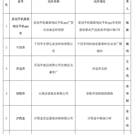
县市
仓区名称
仓区地址
系
号
人
皇冠手机最新
皇冠手机最新地址手机app广贸
皇冠手机最新地址手机app市东村
喻
1
地址手机app
冷冻食品经营部
观音桥农产品批发市场
D7
栋
5
号
姝
市
个旧市文智弘农业科技有限公
个旧市鸡街镇岳家巷村北冷冻厂围
戴
2
个旧市
司
墙内
伟
王
开远市食品有限公司生猪定点
3
开远市
开远市北郊
永
屠宰厂
亮
佟
4
弥勒市
云南吉源食品有限公司
弥勒市弥阳镇锦屏路
华
丽
金
5
泸西县
泸西县宏达畜牧供销有限公司
泸西县中枢镇小村
红
玲