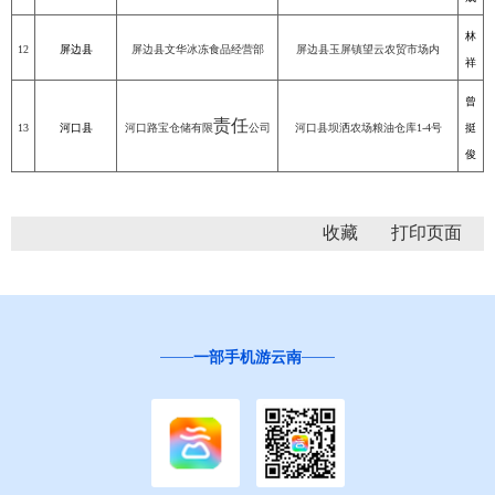
林
12
屏边县
屏边县文华冰冻食品经营部
屏边县玉屏镇望云农贸市场内
祥
曾
责任
13
河口县
河口路宝仓储有限
公司
河口县坝洒农场粮油仓库
1-4
号
挺
俊
收藏
一部手机游云南