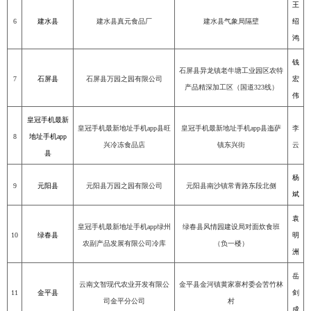
王
6
建水县
建水县真元食品厂
建水县气象局隔壁
绍
鸿
钱
石屏县异龙镇老牛塘工业园区农特
7
石屏县
石屏县万园之园有限公司
宏
产品精深加工区（国道
323
线）
伟
皇冠手机最新
皇冠手机最新地址手机app县旺
皇冠手机最新地址手机app县迤萨
李
8
地址手机app
兴冷冻食品店
镇东兴街
云
县
杨
9
元阳县
元阳县万园之园有限公司
元阳县南沙镇常青路东段北侧
斌
袁
皇冠手机最新地址手机app绿州
绿春县风情园建设局对面炊食班
10
绿春县
明
农副产品发展有限公司冷库
（负一楼）
洲
岳
云南文智现代农业开发有限公
金平县金河镇黄家寨村委会苦竹林
11
金平县
剑
司金平分公司
村
成