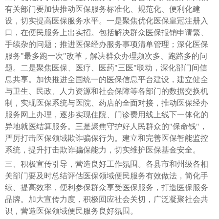
有关部门要加快推动医保服务标准化、规范化、便利化建
设，切实提高医保服务水平。一是聚焦优化医保皇冠注册入
口，在便民服务上出实招。包括解决群众医保报销申请繁、
手续杂的问题；推进医保经办服务事项清单管理；深化医保
服务"最多跑一次"改革，解决群众办理频次多、跑路多的问
题。二是聚焦医保、医疗、医药"三医"联动，深化部门间信
息共享。加快推进全国统一的医保信息平台建设，建立健全
与卫生、民政、人力资源和社会保障等各部门的数据交换机
制，实现医保系统与医院、药店的全面对接，推动医保经办
服务网上办理，逐步实现住院、门诊费用线上线下一体化的
异地就医结算服务。三是聚焦守护好人民群众的"保命钱"，
严厉打击医保领域欺诈骗保行为。建立和完善医保智能监控
系统，提升打击欺诈骗保能力，切实维护医保基金安全。
三、积极宣传引导，营造良好工作氛围。各县市和州级各相
关部门要及时总结评估医保领域便民服务有效做法，简化手
续、提高效率，便利参保群众享受医保服务，打造医保服务
品牌。加大宣传力度，积极回应社会关切，广泛凝聚社会共
识，营造医保领域便民服务良好氛围。