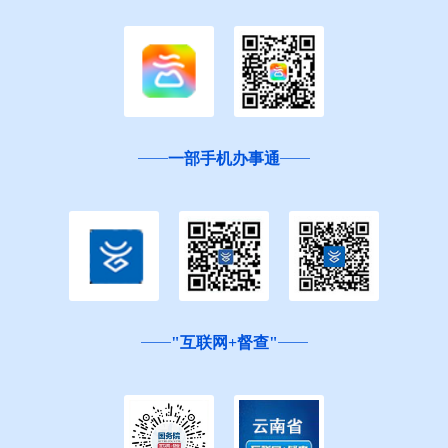
一部手机办事通
"互联网+督查"