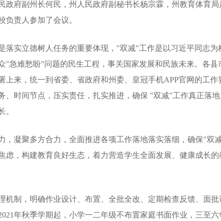
民政府副州长何民，州人民政府副秘书长杨宗霖，州教育体育局
校负责人参加了会议。
是落实立德树人任务的重要体现，"双减"工作是以习近平同志为
众"急难愁盼"问题的民生工程，事关国家发展和民族未来。各县
署上来，统一到省委、省政府和州委、皇冠手机APP官网的工作
务、时间节点，压实责任，扎实推进，确保 "双减"工作真正落
长。
力，凝聚多方合力，全面推进各项工作落地落实落细，确保"双减
焦虑，构建教育良好生态，着力营造学生全面发展、健康成长的教
理机制，明确作业设计、布置、全批全改、定期检查反馈、面批
021年秋季学期起，小学一二年级不布置家庭书面作业，三至六