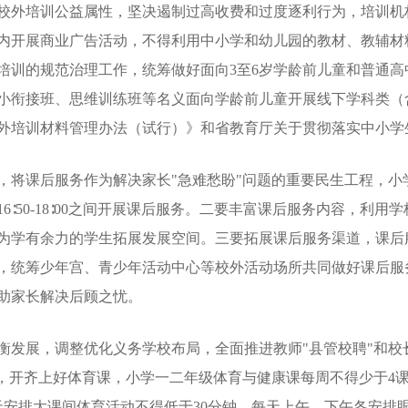
持校外培训公益属性，坚决遏制过高收费和过度逐利行为，培训机
内开展商业广告活动，不得利用中小学和幼儿园的教材、教辅材
培训的规范治理工作，统筹做好面向3至6岁学龄前儿童和普通
小衔接班、思维训练班等名义面向学龄前儿童开展线下学科类（
外培训材料管理办法（试行）》和省教育厅关于贯彻落实中小学
后服务作为解决家长"急难愁盼"问题的重要民生工程，小学每周26-
6∶50-18∶00之间开展课后服务。二要丰富课后服务内容，利
为学有余力的学生拓展发展空间。三要拓展课后服务渠道，课后
，统筹少年宫、青少年活动中心等校外活动场所共同做好课后服
助家长解决后顾之忧。
衡发展，调整优化义务学校布局，全面推进教师"县管校聘"和校
求，开齐上好体育课，小学一二年级体育与健康课每周不得少于4
天安排大课间体育活动不得低于30分钟，每天上午、下午各安排