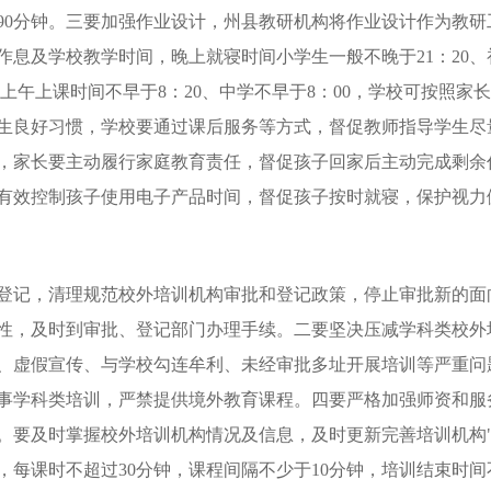
90分钟。三要加强作业设计，州县教研机构将作业设计作为教
息及学校教学时间，晚上就寝时间小学生一般不晚于21：20、初
小学上午上课时间不早于8：20、中学不早于8：00，学校可按照
生良好习惯，学校要通过课后服务等方式，督促教师指导学生尽
，家长要主动履行家庭教育责任，督促孩子回家后主动完成剩余
有效控制孩子使用电子产品时间，督促孩子按时就寝，保护视力
登记，清理规范校外培训机构审批和登记政策，停止审批新的面
性，及时到审批、登记部门办理手续。二要坚决压减学科类校外
、虚假宣传、与学校勾连牟利、未经审批多址开展培训等严重问
事学科类培训，严禁提供境外教育课程。四要严格加强师资和服
。要及时掌握校外培训机构情况及信息，及时更新完善培训机构"
每课时不超过30分钟，课程间隔不少于10分钟，培训结束时间不