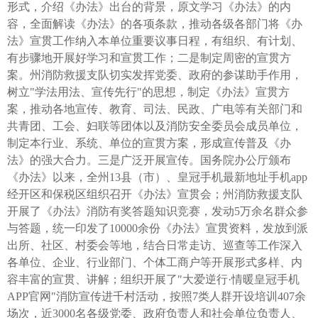
形式，介绍《办法》出台的背景，原文学习《办法》的内
容，全面解读《办法》的各项条款，推动各级各部门将《办
法》宣贯工作纳入本单位重要议事日程，有组织、有计划、
有步骤地开展好学习和宣贯工作；二是制定周密的宣贯方
案。州消防救援支队切实发挥党委、政府的参谋助手作用，
树立"学法用法、宣传先行"的思想，制定《办法》宣贯方
案，推动各地宣传、教育、司法、民政、广电等有关部门和
共青团、工会、妇联等团体以及消防安全委员会成员单位，
制定本行业、系统、单位的宣贯方案，形成宣传普及《办
法》的强大合力。三是广泛开展宣传。国务院办公厅颁布
《办法》以来，全州13县（市）、皇冠手机最新地址手机app
经开区和保税区组织召开《办法》宣贯会；州消防救援支队
开展了《办法》消防有奖答题知识竞赛，发动5万余名群众参
与答题，统一印发了10000余份《办法》宣贯资料，发放到派
出所、社区、村委会等地，结合日常走访、巡查等工作深入
各单位、企业、行业部门、个体工商户等开展形式多样、内
容丰富的宣贯、讲解；组织开展了"大爱逆行·情暖皇冠手机
APP官网"消防宣传进千村活动，按照7类人群开设培训407余
场次，近3000名各级党委、政府负责人和社会单位负责人、