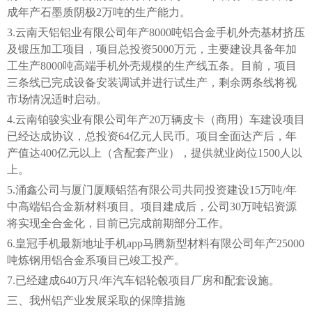
成年产石墨质阴极2万吨的生产能力。
3.云南天铝铝业有限公司年产8000吨铝合金手机外壳基材挤压
及锻压加工项目，项目总投资5000万元，主要建设具备年加
工生产8000吨高端手机外壳规模的生产线五条。目前，项目
三条线已完成设备安装调试并进行试生产，剩余两条线将视
市场情况适时启动。
4.云南铂骏实业有限公司年产20万辆皮卡（商用）车建设项目
已经达成协议，总投资64亿元人民币。项目全面达产后，年
产值达400亿元以上（含配套产业），提供就业岗位1500人以
上。
5.涌鑫公司与厦门厦顺铝箔有限公司共同投资建设15万吨/年
中高端铝合金新材料项目。项目建成后，公司30万吨铝资源
将实现全合金化，目前已完成前期部分工作。
6.皇冠手机最新地址手机app马腾新型材料有限公司年产25000
吨炼钢用铝合金系项目已竣工投产。
7.已经建成640万只/年汽车铝轮毂项目厂房和配套设施。
三、我州铝产业发展采取的保障措施