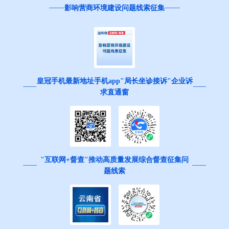
影响营商环境建设问题线索征集
皇冠手机最新地址手机app"局长坐诊接诉"企业诉
求直通窗
"互联网+督查"推动高质量发展综合督查征集问
题线索