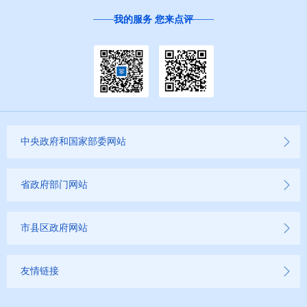
我的服务 您来点评
中央政府和国家部委网站
省政府部门网站
市县区政府网站
友情链接