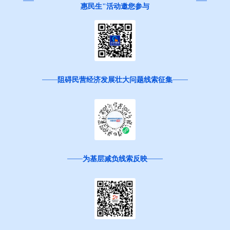
惠民生"活动邀您参与
阻碍民营经济发展壮大问题线索征集
为基层减负线索反映