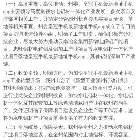
（一）高度重视，高位推动。州委、皇冠手机最新地址手机
app主要领导高度重视水电铝材一体化产业发展，多次亲自安
排部署相关工作，并指定分管副州长直接抓实项目洽谈、落
地等相关事宜。州委皇冠手机最新地址手机app成立了专门的
项目协调推进领导小组，明确了工作职责，确保积极充分对
接企业，尽最大努力推动云南冶金集团新增电解铝产能项
目、忠旺铝材电解铝及铝加工产业项目等水电铝材一体化产
业项目落地皇冠手机最新地址手机app，延伸铝精深加工产业
链。
（二）政策引领，明确方向。为加快皇冠手机最新地址手机
app工业转型升级，我州出台了《新型工业强州行动计划》，
其中明确指出：打好"绿色能源牌"，加大招商引资力度，引
进行业龙头企业到我州投资，加快水电硅材一体化、水电铝
材一体化及其配套加工等绿色清洁载能产业在我州布局生
产。文件还明确了保障项目建设及企业生产等工作要求，这
将为水电铝材产业项目落地提供了有力的政策支撑。
（三）全局统筹，保障要素。我州举全州之力推动水电铝材
产业项目落地建设，在全州范围内对土地指标、环境容量、