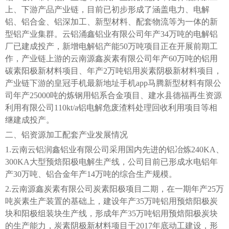
上、下游产品产业链，目前已初步形成了涵盖电力、电解
铝、铝合金、铝深加工、新型材料、配套物流等为一体的新
型铝产业集群。云铝涌鑫铝业有限公司年产34万吨的电解铝
厂已建成投产，新增电解铝产能50万吨项目正在开展前期工
作，产业链上游的云南源鑫炭素有限公司年产60万吨的铝用
碳素阳极新材料项目、年产2万吨铝用炭素阴极新材料项目，
产业链下游的皇冠手机最新地址手机app马腾新型材料有限公
司年产25000吨的炼钢用铝系合金项目、建水县德福再生资源
利用有限公司110kt/a铝电解危废渣料处理回收利用项目等相
继建成投产。
二、铝资源加工配套产业发展情况
1.云南云铝润鑫铝业有限公司采用国内先进的铝冶炼240KA、
300KA大型预焙阳极电解生产线，公司目前已形成水电铝年
产30万吨、铝合金年产14万吨的综合生产规模。
2.云南源鑫炭素有限公司炭素阳极项目二期，在一期年产25万
吨炭素生产装置的基础上，建设年产35万吨铝用预焙阳极炭
块和阳极组装块生产线，形成年产35万吨铝用预焙阳极炭块
的生产能力，炭素阴极新材料项目于2017年底动工建设，形