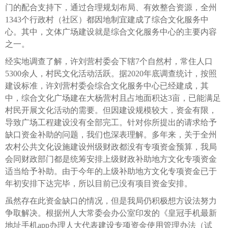
门的配合支持下，通过合理规划布局、有效整合资源，全州
1343个行政村（社区）都因地制宜建成了综合文化服务中
心。其中，文体广场建设就是综合文化服务中心的主要内容
之一。
经实地调查了解，许刘营村委会下辖7个自然村，常住人口
5300余人，村民文化活动活跃。据2020年底调查统计，按照
建设标准，许刘营村委会综合文化服务中心已经建成，其
中，综合文化广场建在大杨营村且占地面积达3亩，已能满足
村民开展文化活动的需要。但因建设规模较大，资金有限，
导致广场工程建设没有全部完工。针对你所提出的请求给予
缺口资金补助的问题，我们也深表理解。多年来，关于全州
农村公共文化设施建设州级财政都没有专项资金预算，我局
会同财政部门都是统筹安排上级财政补助地方文化专项资金
适当给予补助。由于今年的上级补助地方文化专项资金已于
年初安排下达完毕，所以目前已没有项目资金安排。
虽然存在此资金缺口的情况，但是我局仍积极想方设法努力
争取解决。根据州人大常委会办公室印发的《皇冠手机最新
地址手机app办理人大代表建设专项资金使用管理办法（试