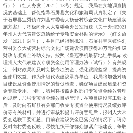
行）》（红人办发〔2021〕18号）规定，我局在实地调查情
况的基础上，督促指导石屏县文化和旅游局认真制定了《关
于石屏县宝秀镇许刘营村委会大杨营村综合文化广场建设实
施方案》，积极向州人大常委会办公室报送《关于办理2021
年州人大代表建议恳请给予专项资金补助的请示》（红文旅
发〔2021〕64号），并且已经得到批准，石屏县宝秀镇许刘
营村委会大杨营村综合文化广场建设项目获得20万元的州级
财政专项资金补助支持。按照《皇冠手机最新地址手机app办
理州人大代表建议专项资金使用管理办法（试行）》有关规
定，州财政局将及时划拨专项资金，强化跟踪监督，提高资
金使用效益。作为州级代表建议承办单位，我局将加强对项
目建设及资金使用情况的督促检查，确保项目建设质量和资
金专款专用。同时，我局将按照财政部门专项资金绩效管理
的规定，加强专项资金绩效目标管理，在项目建设完工验收
后，及时向石屏县有关部门收集专项资金使用情况及绩效评
价等有关材料，并进行审核和提出评价意见后，报州人大常
委会选联工委汇总。目前在建设资金已落实的情况下，请你
及时向村委会反映，尽快组织干部群众抓紧广场建设，争取