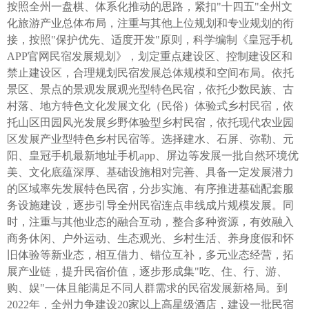
按照全州一盘棋、体系化推动的思路，紧扣"十四五"全州文
化旅游产业总体布局，注重与其他上位规划和专业规划的衔
接，按照"保护优先、适度开发"原则，科学编制《皇冠手机
APP官网民宿发展规划》，划定重点建设区、控制建设区和
禁止建设区，合理规划民宿发展总体规模和空间布局。依托
景区、景点的景观发展观光型特色民宿，依托少数民族、古
村落、地方特色文化发展文化（民俗）体验式乡村民宿，依
托山区田园风光发展乡野体验型乡村民宿，依托现代农业园
区发展产业型特色乡村民宿等。选择建水、石屏、弥勒、元
阳、皇冠手机最新地址手机app、屏边等发展一批自然环境优
美、文化底蕴深厚、基础设施相对完善、具备一定发展潜力
的区域率先发展特色民宿，分步实施、有序推进基础配套服
务设施建设，逐步引导全州民宿连点串线成片规模发展。同
时，注重与其他业态的融合互动，整合多种资源，有效融入
商务休闲、户外运动、生态观光、乡村生活、养身度假和怀
旧体验等新业态，相互借力、错位互补，多元业态经营，拓
展产业链，提升民宿价值，逐步形成集"吃、住、行、游、
购、娱"一体且能满足不同人群需求的民宿发展新格局。到
2022年，全州力争建设20家以上高星级酒店，建设一批民宿