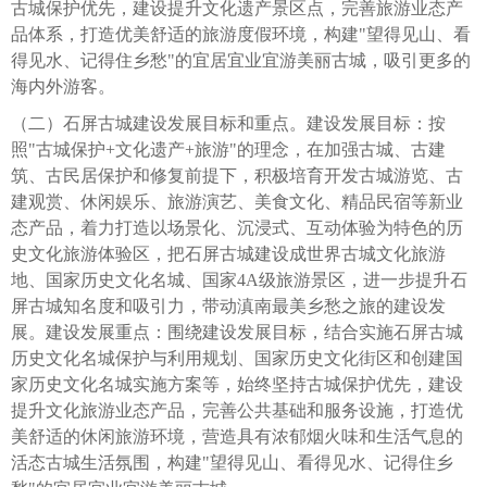
古城保护优先，建设提升文化遗产景区点，完善旅游业态产
品体系，打造优美舒适的旅游度假环境，构建"望得见山、看
得见水、记得住乡愁"的宜居宜业宜游美丽古城，吸引更多的
海内外游客。
（二）石屏古城建设发展目标和重点。建设发展目标：按
照"古城保护+文化遗产+旅游"的理念，在加强古城、古建
筑、古民居保护和修复前提下，积极培育开发古城游览、古
建观赏、休闲娱乐、旅游演艺、美食文化、精品民宿等新业
态产品，着力打造以场景化、沉浸式、互动体验为特色的历
史文化旅游体验区，把石屏古城建设成世界古城文化旅游
地、国家历史文化名城、国家4A级旅游景区，进一步提升石
屏古城知名度和吸引力，带动滇南最美乡愁之旅的建设发
展。建设发展重点：围绕建设发展目标，结合实施石屏古城
历史文化名城保护与利用规划、国家历史文化街区和创建国
家历史文化名城实施方案等，始终坚持古城保护优先，建设
提升文化旅游业态产品，完善公共基础和服务设施，打造优
美舒适的休闲旅游环境，营造具有浓郁烟火味和生活气息的
活态古城生活氛围，构建"望得见山、看得见水、记得住乡