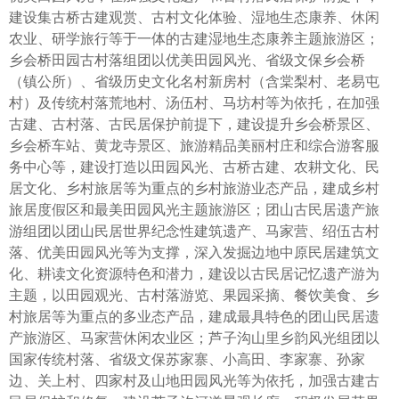
建设集古桥古建观赏、古村文化体验、湿地生态康养、休闲
农业、研学旅行等于一体的古建湿地生态康养主题旅游区；
乡会桥田园古村落组团以优美田园风光、省级文保乡会桥
（镇公所）、省级历史文化名村新房村（含棠梨村、老易屯
村）及传统村落荒地村、汤伍村、马坊村等为依托，在加强
古建、古村落、古民居保护前提下，建设提升乡会桥景区、
乡会桥车站、黄龙寺景区、旅游精品美丽村庄和综合游客服
务中心等，建设打造以田园风光、古桥古建、农耕文化、民
居文化、乡村旅居等为重点的乡村旅游业态产品，建成乡村
旅居度假区和最美田园风光主题旅游区；团山古民居遗产旅
游组团以团山民居世界纪念性建筑遗产、马家营、绍伍古村
落、优美田园风光等为支撑，深入发掘边地中原民居建筑文
化、耕读文化资源特色和潜力，建设以古民居记忆遗产游为
主题，以田园观光、古村落游览、果园采摘、餐饮美食、乡
村旅居等为重点的多业态产品，建成最具特色的团山民居遗
产旅游区、马家营休闲农业区；芦子沟山里乡韵风光组团以
国家传统村落、省级文保苏家寨、小高田、李家寨、孙家
边、关上村、四家村及山地田园风光等为依托，加强古建古