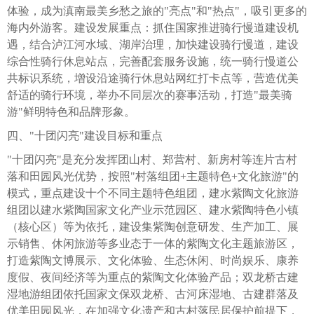
体验，成为滇南最美乡愁之旅的"亮点"和"热点"，吸引更多的
海内外游客。建设发展重点：抓住国家推进骑行慢道建设机
遇，结合泸江河水域、湖岸治理，加快建设骑行慢道，建设
综合性骑行休息站点，完善配套服务设施，统一骑行慢道公
共标识系统，增设沿途骑行休息站网红打卡点等，营造优美
舒适的骑行环境，举办不同层次的赛事活动，打造"最美骑
游"鲜明特色和品牌形象。
四、"十团闪亮"建设目标和重点
"十团闪亮"是充分发挥团山村、郑营村、新房村等连片古村
落和田园风光优势，按照"村落组团+主题特色+文化旅游"的
模式，重点建设十个不同主题特色组团，建水紫陶文化旅游
组团以建水紫陶国家文化产业示范园区、建水紫陶特色小镇
（核心区）等为依托，建设集紫陶创意研发、生产加工、展
示销售、休闲旅游等多业态于一体的紫陶文化主题旅游区，
打造紫陶文博展示、文化体验、生态休闲、时尚娱乐、康养
度假、夜间经济等为重点的紫陶文化体验产品；双龙桥古建
湿地游组团依托国家文保双龙桥、古河床湿地、古建群落及
优美田园风光，在加强文化遗产和古村落民居保护前提下，