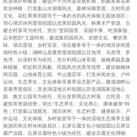
民居保护和修复，建设芦子沟河道景观长廊，积极发展花果
农业种植，打造集山水湖塘风光、森林绿廊景观、古村民居
文化、花红果香田园等于一体的乡韵风光体验主题旅游区；
坝心湖滨休闲度假组团以优美田园风光、林果水产资源、古
建古村落等为依托，突出"赏田园景、采园中果、吃渔家饭、
品乡愁韵"主题特色，建成集田园风光、农耕文化、餐饮美
味、湖滨度假、乡村宜居、综合服务等于一体的湖滨休闲度
假特色小镇；湖畔山居康养度假组团以豆地湾、马房湾、罗
色湾、白浪村等为依托，充分利用山体景观、杨梅果园及森
林植被、邻近村庄风貌、田园风光优美等优势，建设杨梅休
闲庄园、山地体育公园、半山酒店等，打造休闲农业、户外
运动、生态养生、文化体验等康养业态新产品，建成湖畔山
居康养度假区；异龙湖湿地古村组团以异龙湖国家湿地公
园、焕文公园等为依托，充分发挥周边古村落、古民居、古
建筑等资源优势，突出"生态养生、文化养心、康体健身"特
色，打造集山顶观光、湖滨休闲、生态科普、健身娱乐、户
外运动、文化体验、乡村旅居等于一体的湿地生态康养主题
旅游区和古村休闲旅居区；石屏豆腐文化小镇组团以石屏豆
腐产业园、石屏豆腐特色小镇为依托，建设豆腐文化博物