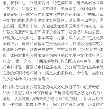
馆、双创中心、豆腐美食街、特色酒店等，建成集石屏豆腐
工艺展示、科普文化、展览销售、美食享受、休闲体验、旅
游观光等为一体的石屏豆腐文化主题特色小镇；宝秀郑营军
屯文化组团以国家历史文化名村郑营，以及军屯12营盘、秀
山公园、宝秀火车站、赤瑞湖及优美田园风光等为依托，在
加强文化遗产和生态环境保护前提下，建设提升秀山公园、
郑营历史文化名村、张本寨等古村落，深入发掘军屯文化资
源和潜力，建设12营盘军屯文化体验区，打造以边地军屯文
化体验为主题，以古民居观赏、古村落旅居、"米轨时光"体
验、休闲农业和乡村旅游等为内容的边地军屯文化体验区，
形成"一团一亮点、十团互补增辉"的景区式乡村休闲、生活
式乡村体验、度假式乡村旅居格局，充分展现滇南最美乡愁
之旅的鲜明特色和魅力，满足人们多样化、个性化、品质化
的乡愁体验和文化旅游需求。
我们将把您提出的意见建议纳入文化旅游工作中统筹考虑，
加快《皇冠手机APP官网建水·石屏滇南最美乡愁之旅规划》
编制，认真梳理"滇南最美乡愁之旅"重点项目，协调两县强
化工作措施，加快工作进度，完善旅游基础设施，培育旅游