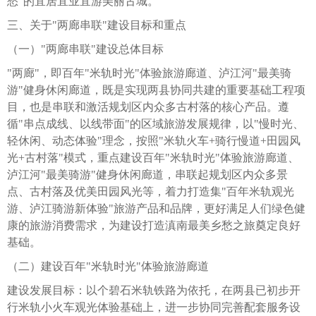
愁"的宜居宜业宜游美丽古城。
三、关于"两廊串联"建设目标和重点
（一）"两廊串联"建设总体目标
"两廊"，即百年"米轨时光"体验旅游廊道、泸江河"最美骑
游"健身休闲廊道，既是实现两县协同共建的重要基础工程项
目，也是串联和激活规划区内众多古村落的核心产品。遵
循"串点成线、以线带面"的区域旅游发展规律，以"慢时光、
轻休闲、动态体验"理念，按照"米轨火车+骑行慢道+田园风
光+古村落"模式，重点建设百年"米轨时光"体验旅游廊道、
泸江河"最美骑游"健身休闲廊道，串联起规划区内众多景
点、古村落及优美田园风光等，着力打造集"百年米轨观光
游、泸江骑游新体验"旅游产品和品牌，更好满足人们绿色健
康的旅游消费需求，为建设打造滇南最美乡愁之旅奠定良好
基础。
（二）建设百年"米轨时光"体验旅游廊道
建设发展目标：以个碧石米轨铁路为依托，在两县已初步开
行米轨小火车观光体验基础上，进一步协同完善配套服务设