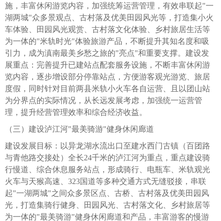
施，丰富休闲游览内容，加强统筹运营管理，有效串联起"一
湖两城"众多景观点、古村落及优美田园风光等，打造集小火
车体验、田园风光观赏、古村落文化体验、乡村旅居生活等
为一体的"米轨时光"体验旅游产品，不断提升其知名度和吸
引力，成为滇南最美乡愁之旅的"亮点"和重要支撑。建设发
展重点：完善提升已建站点配套服务设施，不断丰富休闲游
览内容，逐步增设部分停靠站点，方便游客观光游览、旅居
度假，同时针对目前两县米轨小火车各自运营、且以团山站
为分界点的实际情况，从长远发展考虑，加强统一运营管
理，提升经营管理效率和综合经济收益。
（三）建设泸江河"最美骑游"健身休闲廊道
建设发展目标：以异龙湖水流出口至建水西门古镇（百团路
与青他路交接处）全长24千米的泸江河为重点，重点建设骑
行慢道、综合休息服务站点，形成骑行、电瓶车、米轨观光
火车与天猴高速、323国道等多种交通方式无缝驳接，串联
起"一湖两城"之间众多景区点、古桥、古村落及优美田园风
光，打造集骑行健身、田园风光、古村落文化、乡村旅居等
为一体的"最美骑游"健身休闲廊道和产品，丰富游客的慢游