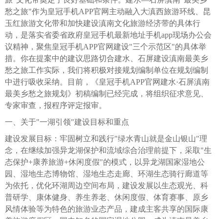
愁之旅"作为皇冠手机APP官网主动融入大滇西旅游环线、昆
玉红旅游文化带和加快建设滇南文化旅游经济带的具体行
动，是落实省委省政府皇冠手机最新地址手机app现场办公会
议精神，聚焦皇冠手机APP官网建设"三个示范区"的具体举
措。你在提案中的建议思路切合建水、石屏建设滇南最美乡
愁之旅工作实际，我们将积极对接规划编制单位在规划编制
中进行吸收采纳。目前，《皇冠手机APP官网建水·石屏滇南
最美乡愁之旅规划》初稿编制已经完成，将组织征求意见、
专家审查，报程序评定报审。
一、关于"一湖引领"建设目标和重点
建设发展目标：牢固树立和践行"绿水青山就是金山银山"理
念，在继续加强异龙湖保护和流域综合治理前提下，采取"生
态保护+康养旅游+休闲度假"的模式，以异龙湖国家湿地公
园、湿地生态博物馆、湿地生态走廊、环湖生态骑行廊道等
为依托，优化环湖周边空间布局，建设发展以生态观光、科
普研学、康体健身、养生养老、休闲度假、体育赛事、原乡
风情体验等为特色的旅游业态产品，建成主客共享的国际康