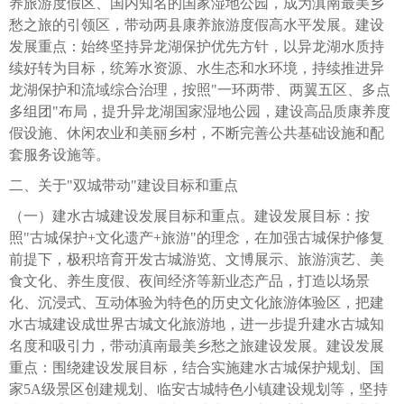
养旅游度假区、国内知名的国家湿地公园，成为滇南最美乡
愁之旅的引领区，带动两县康养旅游度假高水平发展。建设
发展重点：始终坚持异龙湖保护优先方针，以异龙湖水质持
续好转为目标，统筹水资源、水生态和水环境，持续推进异
龙湖保护和流域综合治理，按照"一环两带、两翼五区、多点
多组团"布局，提升异龙湖国家湿地公园，建设高品质康养度
假设施、休闲农业和美丽乡村，不断完善公共基础设施和配
套服务设施等。
二、关于"双城带动"建设目标和重点
（一）建水古城建设发展目标和重点。建设发展目标：按
照"古城保护+文化遗产+旅游"的理念，在加强古城保护修复
前提下，极积培育开发古城游览、文博展示、旅游演艺、美
食文化、养生度假、夜间经济等新业态产品，打造以场景
化、沉浸式、互动体验为特色的历史文化旅游体验区，把建
水古城建设成世界古城文化旅游地，进一步提升建水古城知
名度和吸引力，带动滇南最美乡愁之旅建设发展。建设发展
重点：围绕建设发展目标，结合实施建水古城保护规划、国
家5A级景区创建规划、临安古城特色小镇建设规划等，坚持