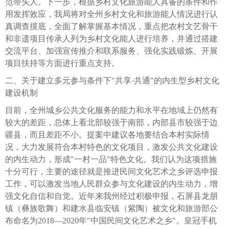
范带头人。下一步，根据乡村文化旅游能人具备的条件和作
用发挥效应，我局将对全州乡村文化和旅游能人情况进行认
真调查摸底，全面了解掌握基本情况，重点把农村文艺骨干
和非遗项目传承人列为乡村文化能人进行培养，并通过搭建
交流平台、加强宣传推介和联系服务、强化实践锻炼、开展
项目扶持等方面进行重点支持。
二、关于建立多元参与条件下"共享·共通"的内生型乡村文化
建设机制
目前，全州城乡公共文化服务的能力和水平在地域上仍然有
较大的差距，总体上看北部较强于南部，内部县市较强于边
疆县，而且差距不小。提案中建议各地要结合本村实际情
况，大力发展符合本村特色的文化项目，激发公共文化建设
的内生动力，形成"一村一品"特色文化。我们认为这项措施
十分可行，主要的途径就是推进民间文化艺术之乡评选申报
工作，可以激发当地人民群众参与文化建设的内生动力，增
强文化自信和自觉。近年来我州经过积极申报，石屏县龙朋
镇（彝族歌舞）和建水县临安镇（紫陶）被文化和旅游部公
布命名为2018—2020年"中国民间文化艺术之乡"。皇冠手机