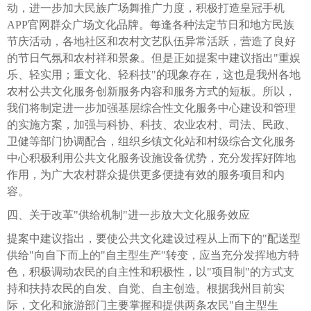
动，进一步加大民族广场舞推广力度，积极打造皇冠手机
APP官网群众广场文化品牌。每逢各种法定节日和地方民族
节庆活动，各地社区和农村文艺队伍异常活跃，营造了良好
的节日气氛和农村祥和景象。但是正如提案中建议指出"重娱
乐、轻实用；重文化、轻科技"的现象存在，这也是我州各地
农村公共文化服务创新服务内容和服务方式的短板。所以，
我们将制定进一步加强基层综合性文化服务中心建设和管理
的实施方案，加强与科协、科技、农业农村、司法、民政、
卫健等部门协调配合，组织乡镇文化站和村级综合文化服务
中心积极利用公共文化服务设施设备优势，充分发挥好阵地
作用，为广大农村群众提供更多便捷有效的服务项目和内
容。
四、关于改革"供给机制"进一步放大文化服务效应
提案中建议指出，要使公共文化建设过程从上而下的"配送型
供给"向自下而上的"自主型生产"转变，应当充分发挥地方特
色，积极调动农民的自主性和积极性，以"项目制"的方式支
持和扶持农民的自发、自觉、自主创造。根据我州目前实
际，文化和旅游部门主要掌握和提供两条农民"自主型生