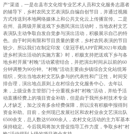
产"渠道，一是在县市文化馆专业艺术人员和文化服务志愿者
的辅导下，乡村农民文艺表演队自编自创节目，并通过视频
方式传送到本地网络媒体上和公共文化云上传播宣传。二是
在州、县两级开展送戏下乡惠民演出活动时，当地农村文艺
表演队主动争取自发自觉参与演出活动，积极展示自己的特
色。由于时间有限和节目质量的要求，乡村农民表演的节目
较少。所以我们在制定印发《皇冠手机APP官网2021年戏曲
进乡村演出活动的实施方案》时，积极支持把送戏下乡与各
地乡村开展"村晚"活动紧密结合，并把演出时间从以前的60
分钟调整为90分钟。"村晚"活动主要由乡镇综合文化站统筹
组织，突出当地农村文艺队参与的代表性和广泛性，时间安
排合理，演出地点原则上在村综合文化服务中心。去年以
来，上级业务主管部门十分重视乡村"村晚"活动，并给予活
动直播经费上的项目资金补助，但是由于我州乡村技术专业
人才缺乏，加之没有多余经费保障，所以没有积极申报得到
资金补助。目前，全州现已发展社区和农村业余文艺演出队
6500余支，总人数达95000余人，农村文化活动的主力军基本
保持稳定。今后我局将加大督促指导工作力度，争取乡村"村
晚"活动得到上级的项目资金支持。