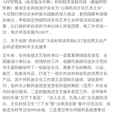
APP官网县（哈尼族乐作舞）和弥勒市巡检司镇（彝族阿哲
歌舞）被省文化和旅游厅命名为"云南民间文化艺术之乡"。
今后我们将结合乡村振兴战略的深入推进，参照国家和省级
的做法，争取制定州级民间文化艺术之乡评选活动实施方
案，以行政村和自然村为单位纳入评选范围，每三年评选一
次，每次评选名额为100个。
三、关于创新"供给内容"为农村和农民精心打造优秀文化产
品和必需的科学文化服务
近年来，全州各级文艺创作单位一是紧紧围绕脱贫攻坚、全
面建成小康社会​、疫情防控工作、创建民族团结进步示范区
等主题积极创作了一批贴近生活、寓教于乐的舞蹈、小品、
曲艺、歌曲等作品，打造了一批针对农村和农民的优秀文化
产品。其中州民族文化工作团立足唱响主旋律、讴歌新时
代，创作出少数民族脱贫攻坚创作题材舞剧《流芳》并在省
内外成功展演。二是积极推进文艺服务基层工作。全州每年
组织开展"文艺下基层" 、"深入生活、扎根人民"文化惠民演
出、文化科技卫生"三下乡"暨"法律进农家"集中示范活动、戏
曲进乡村等活动900余场。三是通过举办州级和县级赛事活