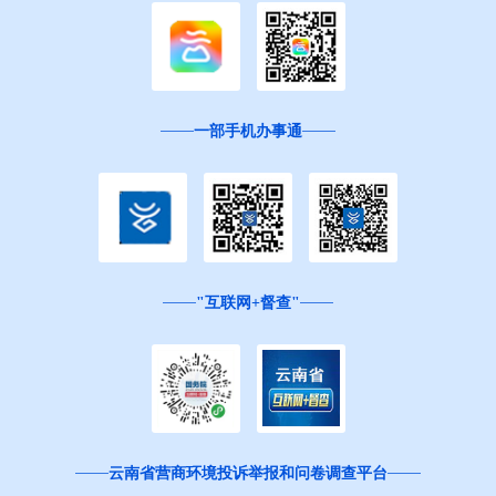
一部手机办事通
"互联网+督查"
云南省营商环境投诉举报和问卷调查平台