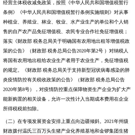
经营主体税收减免政策，按照《中华人民共和国增值税暂行
条例》《中华人民共和国增值税暂行条例实施细则》对从事
种植业、养殖业、林业、牧业、水产业生产的单位和个人销
售的自产农产品免征增值税、农民专业合作社免征增值税；
落实《财政部 税务总局关于明确国有农用地出租等增值税政
策的公告》（财政部 税务总局公告
2020
年第
2
号 ）对纳税人
将国有农用地出租给农业生产者用于农业生产，免征增值税
的规定。《财政部 税务总局关于支持新型冠状病毒感染的肺
炎疫情防控有关税收政策的公告》（财政部 税务总局公告
2020
年第
8
号），对疫情防控重点保障物资生产企业为扩大产
能新购置的相关设备，允许一次性计入当期成本费用在企业
所得税税前扣除。
（二）在专项发展资金安排上重点向边疆倾斜。
2021
年州级
财政拨付温氏三百万头生猪产业化养殖基地和金锣集团生猪