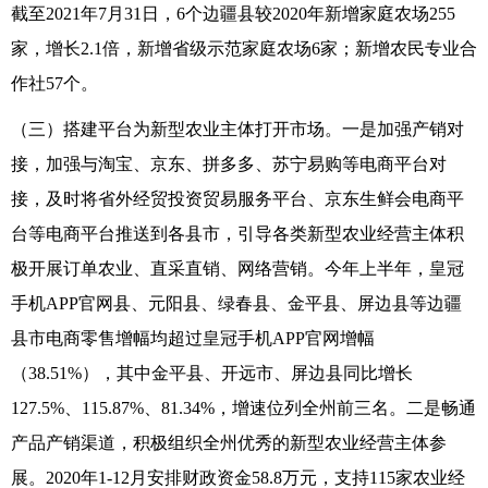
截至
2021
年
7
月
31
日，
6
个边疆县较
2020
年新增家庭农场
255
家，增长
2.1
倍，新增省级示范家庭农场
6
家；新增农民专业合
作社
57
个。
（三）搭建平台为新型农业主体打开市场。一是加强产销对
接，加强与淘宝、京东、拼多多、苏宁易购等电商平台对
接，及时将省外经贸投资贸易服务平台、京东生鲜会电商平
台等电商平台推送到各县市，引导各类新型农业经营主体积
极开展订单农业、直采直销、网络营销。今年上半年，皇冠
手机APP官网县、元阳县、绿春县、金平县、屏边县等边疆
县市电商零售增幅均超过皇冠手机APP官网增幅
（
38.51%
），其中金平县、开远市、屏边县同比增长
127.5%
、
115.87%
、
81.34%
，增速位列全州前三名。二是畅通
产品产销渠道，积极组织全州优秀的新型农业经营主体参
展。
2020
年
1-12
月安排财政资金
58.8
万元，支持
115
家农业经