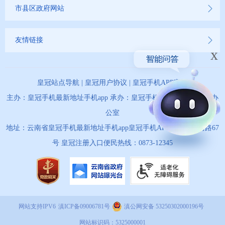
市县区政府网站
友情链接
x
皇冠站点导航
|
皇冠用户协议
|
皇冠手机APP官网
主办：皇冠手机最新地址手机app 承办：皇冠手机最新地址手机app办
公室
地址：云南省皇冠手机最新地址手机app皇冠手机APP官网市天马路67
号 皇冠注册入口便民热线：0873-12345
网站支持IPV6
滇ICP备09006781号
滇公网安备 53250302000196号
网站标识码：5325000001