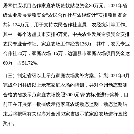
屠宰供应项目合作家庭农场贷款贴息资金
80
万元。
2021
年省
级农业发展专项资金"农民合作社与农经统计"安排项目资金
共计
124
万元，用于支持农民合作社发展、农经统计等工作。
其中，每个边疆县市安排
9
万元。中央农业发展专项资金安排
农民专业合作社、家庭农场工作经费
136
万，其中，农民专业
合作社
20
万，家庭农场
116
万，边疆县市家庭农场项目资金达
60
万，占
51.72%
。
（三）制定省级以上示范家庭农场奖补方案。计划
2021
年
9
月
完成全州县级以上示范家庭农场的培训，并对全州动态监测
合格的省级示范家庭农场按照
3000
元
/
家的标准进行奖补，目
前正在开展第一批省级示范家庭农场动态监测，动态监测结
束后将按照有关程序对全州
33
家省级示范家庭农场进行直接
奖补。