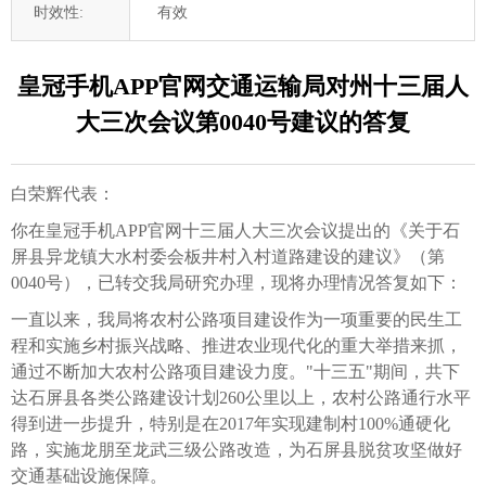
时效性:
有效
皇冠手机APP官网交通运输局对州十三届人
大三次会议第0040号建议的答复
白荣辉代表：
你在皇冠手机APP官网十三届人大三次会议提出的《关于石
屏县异龙镇大水村委会板井村入村道路建设的建议》（第
0040号），已转交我局研究办理，现将办理情况答复如下：
一直以来，我局将农村公路项目建设作为一项重要的民生工
程和实施乡村振兴战略、推进农业现代化的重大举措来抓，
通过不断加大农村公路项目建设力度。"十三五"期间，共下
达石屏县各类公路建设计划260公里以上，农村公路通行水平
得到进一步提升，特别是在2017年实现建制村100%通硬化
路，实施龙朋至龙武三级公路改造，为石屏县脱贫攻坚做好
交通基础设施保障。