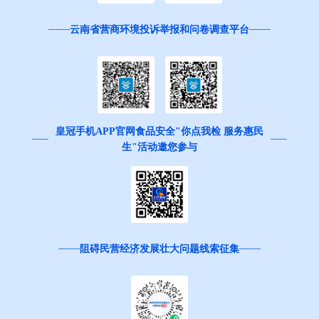
云南省营商环境投诉举报和问卷调查平台
皇冠手机APP官网食品安全"你点我检 服务惠民
生"活动邀您参与
阻碍民营经济发展壮大问题线索征集