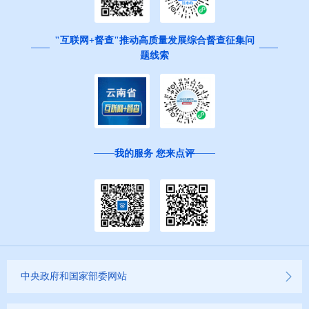
"互联网+督查"推动高质量发展综合督查征集问
题线索
我的服务 您来点评
中央政府和国家部委网站