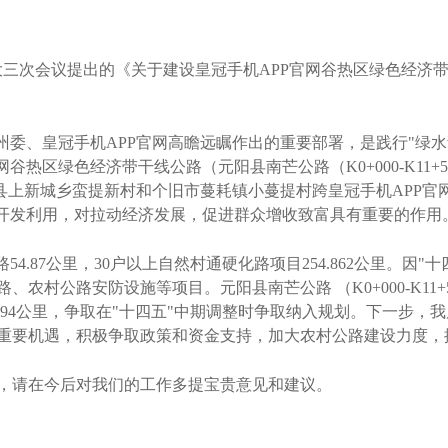
大三次会议提出的《关于建设皇冠手机APP官网谷热区绿色经济带
州委、皇冠手机APP官网高瞻远瞩作出的重要部署，是践行"绿
热区绿色经济带干线公路（元阳县南芒公路（K0+000-K11+55
元阳县上新城乡蛮提新村和个旧市蔓耗镇小蔓提村跨皇冠手机APP
的开发利用，对拉动经济发展，促进群众增收致富具有重要的作用
4.87公里，30户以上自然村通硬化路项目254.862公里。因
、农村公路安防设施等项目。元阳县南芒公路 （K0+000-K11
.394公里，争取在"十四五"中期调整时争取纳入规划。下一步
重要机遇，积极争取政策和资金支持，加大农村公路建设力度，
，请在今后对我们的工作多提宝贵意见和建议。