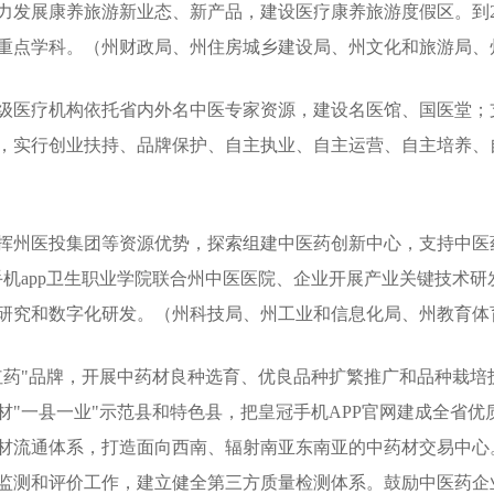
力发展康养旅游新业态、新产品，建设医疗康养旅游度假区。到20
床重点学科。（州财政局、州住房城乡建设局、州文化和旅游局、
级医疗机构依托省内外名中医专家资源，建设名医馆、国医堂；
，实行创业扶持、品牌保护、自主执业、自主运营、自主培养、
挥州医投集团等资源优势，探索组建中医药创新中心，支持中医
手机app卫生职业学院联合州中医医院、企业开展产业关键技术
研究和数字化研发。（州科技局、州工业和信息化局、州教育体
红药"品牌，开展中药材良种选育、优良品种扩繁推广和品种栽培
材"一县一业"示范县和特色县，把皇冠手机APP官网建成全省
材流通体系，打造面向西南、辐射南亚东南亚的中药材交易中心
监测和评价工作，建立健全第三方质量检测体系。鼓励中医药企