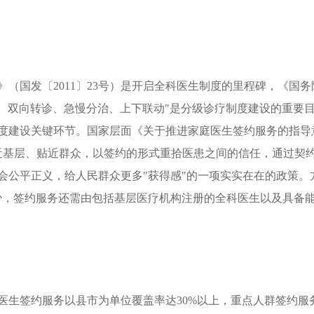
（国发〔2011〕23号）是开启全科医生制度的里程碑，《国
首诊、双向转诊、急慢分治、上下联动"是分级诊疗制度建设的重
度建设关键环节。国家层面《关于推进家庭医生签约服务的指导
近基层、贴近群众，以签约的形式重拾医患之间的信任，通过契
公平正义，给人民群众更多"获得感"的一项实实在在的政策。方
少，签约服务还需由包括基层医疗机构注册的全科医生以及具备
医生签约服务以县市为单位覆盖率达30%以上，重点人群签约服务