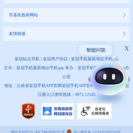
市县区政府网站
友情链接
x
皇冠站点导航
|
皇冠用户协议
|
皇冠手机最新地址手机app
主办：皇冠手机最新地址手机app 承办：皇冠手机最新地址手机app办
公室
地址：云南省皇冠手机APP官网皇冠手机APP官网市天马路67号 皇冠
注册入口便民热线：0873-12345
网站支持IPV6
滇ICP备09006781号
滇公网安备 53250302000196号