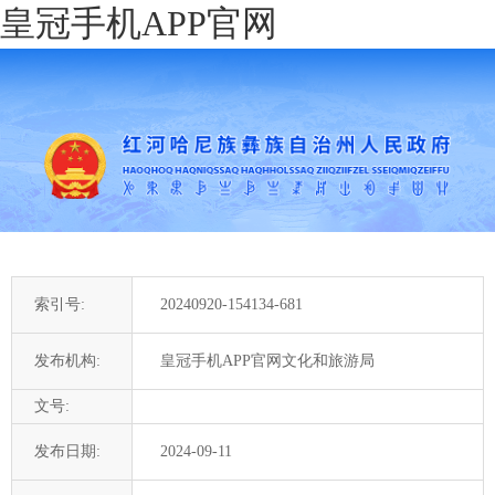
皇冠手机APP官网
索引号:
20240920-154134-681
发布机构:
皇冠手机APP官网文化和旅游局
文号:
发布日期:
2024-09-11