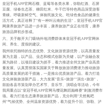
皇冠手机APP官网石榴、蓝莓等各类水果，弥勒红酒、石屏
豆腐、绿春生态茶、梯田红米、牛干巴等特色商品深受游客
青睐。呼吸新鲜空气、体验民族文化、吃绿色食品的健康生
活方式，真正诠释了"有一种叫云南的生活"，皇冠手机APP官
网康养旅游产品进一步丰富，康养旅游产业正在培育，康养
旅游品牌初步形成。
六、关于敞开大门吸纳外地消费群体来皇冠手机APP官网休
闲、养生、度假的建议。
我州依托独特的生态优势、文化旅游资源优势，以高质量发
展为主题，以产品、业态和模式创新为关键，以产业融合发
展为路径，以项目建设为抓手，着力推进全州文旅产业高质
量发展。认真贯彻落实国家关于释放旅游消费潜力推动旅游
高质量发展的若干措施，一是推出优质旅游产品。着力打造
文化体验旅游新产品，大力发展"音乐+旅游""演出+旅游"，
鼓励各县市策划举办艺术节、音乐节、演唱会等活动，今年
我局重点以"皇冠手机APP官网马缨花舞蹈巅峰赛"刺激消费市
场。着力打造生态康养旅游新产品，充分利用"天然氧吧
州"气候优势、全州温泉资源优势，着力提升个旧、弥勒、泸