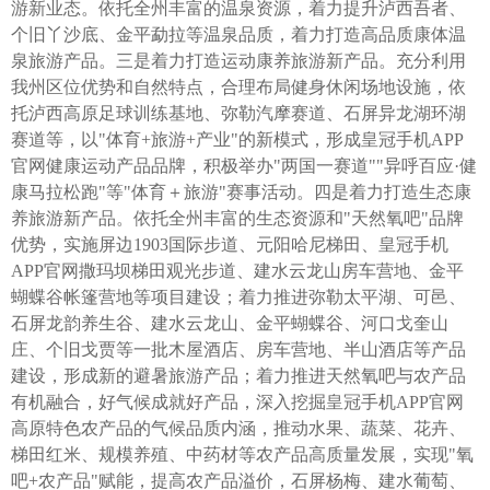
游新业态。依托全州丰富的温泉资源，着力提升泸西吾者、
个旧丫沙底、金平勐拉等温泉品质，着力打造高品质康体温
泉旅游产品。三是着力打造运动康养旅游新产品。充分利用
我州区位优势和自然特点，合理布局健身休闲场地设施，依
托泸西高原足球训练基地、弥勒汽摩赛道、石屏异龙湖环湖
赛道等，以"体育+旅游+产业"的新模式，形成皇冠手机APP
官网健康运动产品品牌，积极举办"两国一赛道""异呼百应·健
康马拉松跑"等"体育＋旅游"赛事活动。四是着力打造生态康
养旅游新产品。依托全州丰富的生态资源和"天然氧吧"品牌
优势，实施屏边1903国际步道、元阳哈尼梯田、皇冠手机
APP官网撒玛坝梯田观光步道、建水云龙山房车营地、金平
蝴蝶谷帐篷营地等项目建设；着力推进弥勒太平湖、可邑、
石屏龙韵养生谷、建水云龙山、金平蝴蝶谷、河口戈奎山
庄、个旧戈贾等一批木屋酒店、房车营地、半山酒店等产品
建设，形成新的避暑旅游产品；着力推进天然氧吧与农产品
有机融合，好气候成就好产品，深入挖掘皇冠手机APP官网
高原特色农产品的气候品质内涵，推动水果、蔬菜、花卉、
梯田红米、规模养殖、中药材等农产品高质量发展，实现"氧
吧+农产品"赋能，提高农产品溢价，石屏杨梅、建水葡萄、