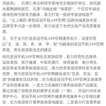
淳故居）、石屏仁寿古村研学基地等文物保护单位，依托建
水紫陶烧制技艺、石屏"乌铜走银""海菜腔"、个旧百年锡业、
南湖先锋书屋等为载体，着力打造一批研学旅游线路产
品。"云上梯田·梦想皇冠手机APP官网"品牌内涵更加丰富，
品牌竞争力进一步增强，有力促进了全州文旅产业高质量发
展。
五、关于全力打造皇冠手机APP官网康养名片，深度培育
以"文、游、医、养、体、学、智"为载体的皇冠手机APP官网
养老、养生旅游新业态的建议
依托皇冠手机APP官网生态资源优势，着力培育生态康养、
温泉度假、医疗健康、中医药康疗、体育健身、食疗养生、
旅居养老等康养旅游新业态，着力把变资源优势转变为发展
优势，努力把皇冠手机APP官网建设成为"宜居、宜业、宜
游"的健康生活目的地，全力推进皇冠手机APP官网文旅康养
产业高质量发展。一是大力实施医疗康养旅游新产品建设。
重点实施了弥勒东风韵康养文化园（一期）、开远P100生命
养护中心、皇冠手机APP官网市健康养老服务中心等项目建
设，全力推进医疗康养旅游基地建设。二是着力打造康养旅