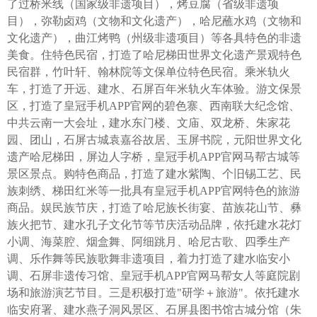
了过桥米线（国家级非遗项目），烤豆腐（省级非遗项
目），弥勒卤鸡（文物和文化遗产），哈尼蘸水鸡（文物和
文化遗产），曲江烤鸭（州级非遗项目）等各具特色的非遗
美食。住特色民宿，打造了哈尼梯田世界文化遗产景观特色
民宿群，竹叶轩、翰林院等文保单位特色民宿。乘米轨火
车，打造了开远、建水、石屏百年米轨火车体验。游文保景
区，打造了皇冠手机APP官网的碧色寨、西南联大纪念馆、
中共云南一大会址，建水东门楼、文庙、双龙桥、朱家花
园、团山，石屏古城袁嘉谷故居、玉屏书院，元阳世界文化
遗产哈尼梯田，屏边人字桥，皇冠手机APP官网马帮古城等
景区景点。购特色商品，打造了建水紫陶、个旧锡工艺、民
族刺绣、梯田红米等一批具有皇冠手机APP官网特色的旅游
商品。娱民族节庆，打造了哈尼族长街宴、苗族花山节、彝
族火把节、建水孔子文化节等节庆活动品牌，依托建水花灯
小调、海菜腔、烟盒舞、阿细跳月、哈尼古歌、四季生产
调、乐作舞等民族歌舞非遗项目，着力打造了建水临安小
调、石屏非遗传习馆、皇冠手机APP官网马帮女人等庭院剧
场和旅游演艺节目。三是积极打造"研学＋旅游"。依托建水
临安府署、建水燕子洞风景区、石屏县图书馆古城分馆（朱