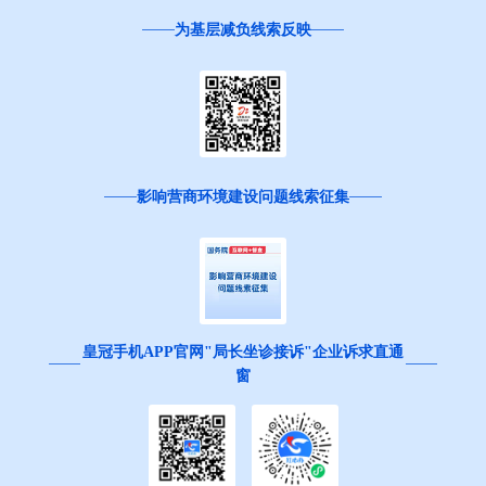
为基层减负线索反映
影响营商环境建设问题线索征集
皇冠手机APP官网"局长坐诊接诉"企业诉求直通
窗