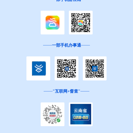
一部手机办事通
"互联网+督查"