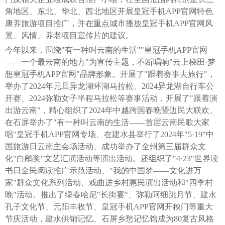
角地区、东北、华北、西北地区开展皇冠手机APP官网特色
康养旅游项目推广，并在重点城市播放皇冠手机APP官网风
景、风情、养老项目宣传片的建议。
今年以来，围绕"有一种叫云南的生活""皇冠手机APP官网
——一个最云南的地方"为宣传主题，不断唱响"云上梯田·梦
想皇冠手机APP官网"品牌形象。开展了"跟着赛事去旅行"，
举办了2024年元旦异龙湖环湖马拉松、2024异龙湖自行车公
开赛、2024弥勒女子半程马拉松等赛事活动，开展了"跟着演
出游云南"，精心组织了2024年中越跨国春晚暨边民大联欢、
在石屏举办了"有一种叫云南的生活——首届云南民歌大家
唱"皇冠手机APP官网专场、在建水县举行了2024年"5·19"中
国旅游日云南主会场活动、成功举办了全州第三届群众文
化"白鹇奖"文艺汇演活动等演出活动。还组织了"4·23"世界读
书日全民阅读推广示范活动、"我的中国梦——文化进万
家"群众文化系列活动、戏曲进乡村惠民演出活动和"四季村
晚"活动。推出了绿春哈尼"长街宴"、弥勒阿细跳月节、建水
孔子文化节、元阳丰收节、皇冠手机APP官网开秧门等重大
节庆活动，建水供销记忆、石屏乡愁记忆馆成为80复古风格