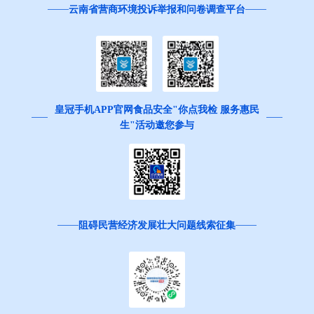
云南省营商环境投诉举报和问卷调查平台
皇冠手机APP官网食品安全"你点我检 服务惠民
生"活动邀您参与
阻碍民营经济发展壮大问题线索征集