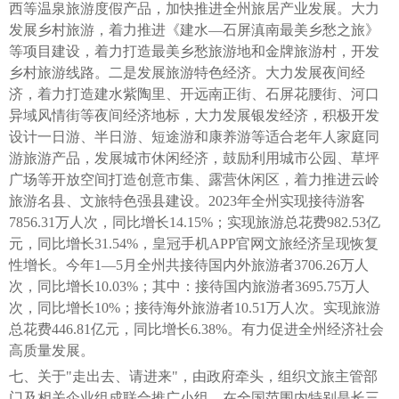
西等温泉旅游度假产品，加快推进全州旅居产业发展。大力
发展乡村旅游，着力推进《建水—石屏滇南最美乡愁之旅》
等项目建设，着力打造最美乡愁旅游地和金牌旅游村，开发
乡村旅游线路。二是发展旅游特色经济。大力发展夜间经
济，着力打造建水紫陶里、开远南正街、石屏花腰街、河口
异域风情街等夜间经济地标，大力发展银发经济，积极开发
设计一日游、半日游、短途游和康养游等适合老年人家庭同
游旅游产品，发展城市休闲经济，鼓励利用城市公园、草坪
广场等开放空间打造创意市集、露营休闲区，着力推进云岭
旅游名县、文旅特色强县建设。2023年全州实现接待游客
7856.31万人次，同比增长14.15%；实现旅游总花费982.53亿
元，同比增长31.54%，皇冠手机APP官网文旅经济呈现恢复
性增长。今年1—5月全州共接待国内外旅游者3706.26万人
次，同比增长10.03%；其中：接待国内旅游者3695.75万人
次，同比增长10%；接待海外旅游者10.51万人次。实现旅游
总花费446.81亿元，同比增长6.38%。有力促进全州经济社会
高质量发展。
七、关于"走出去、请进来"，由政府牵头，组织文旅主管部
门及相关企业组成联合推广小组，在全国范围内特别是长三