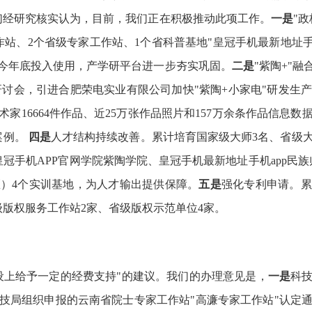
们经研究核实认为，目前，我们正在积极推动此项工作。
一是
"
站、2个省级专家工作站、1个省科普基地"皇冠手机最新地址手
今年底投入使用，产学研平台进一步夯实巩固。
二是
"紫陶+"
研讨会，引进合肥荣电实业有限公司加快"紫陶+小家电"研发生
艺术家16664件作品、近25万张作品照片和157万余条作品信
案例。
四是
人才结构持续改善。累计培育国家级大师3名、省级大
皇冠手机APP官网学院紫陶学院、皇冠手机最新地址手机app民族
）4个实训基地，为人才输出提供保障。
五是
强化专利申请。累计
省级版权服务工作站2家、省级版权示范单位4家。
设上给予一定的经费支持"的建议。我们的办理意见是，
一是
科技
技局组织申报的云南省院士专家工作站"高濂专家工作站"认定通过