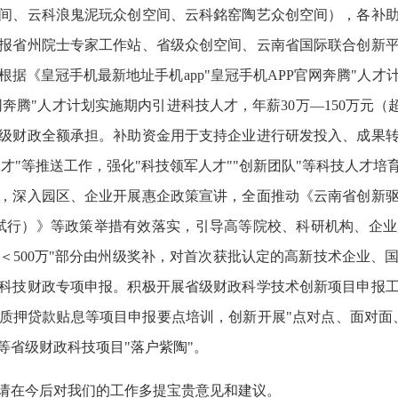
间、云科浪鬼泥玩众创空间、云科銘窑陶艺众创空间），各补助
报省州院士专家工作站、省级众创空间、云南省国际联合创新
据《皇冠手机最新地址手机app"皇冠手机APP官网奔腾"人才计
奔腾"人才计划实施期内引进科技人才，年薪30万—150万元（超过
级财政全额承担。补助资金用于支持企业进行研发投入、成果
人才"等推送工作，强化"科技领军人才""创新团队"等科技人才
，深入园区、企业开展惠企政策宣讲，全面推动《云南省创新驱
施（试行）》等政策举措有效落实，引导高等院校、科研机构、企
发投入＜500万"部分由州级奖补，对首次获批认定的高新技术企业
科技财政专项申报。积极开展省级财政科学技术创新项目申报
质押贷款贴息等项目申报要点培训，创新开展"点对点、面对面
等省级财政科技项目"落户紫陶"。
请在今后对我们的工作多提宝贵意见和建议。