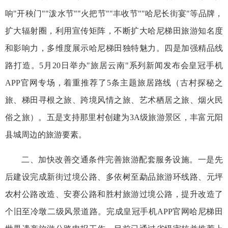
响"开秧门""泼水节""火把节""丰收节""哈尼长街宴"等品牌，
扩大辐射圈，利用宣传矩阵，不断扩大哈尼梯田旅游知名度
和影响力，多维度展示哈尼梯田独特魅力。四是加强精品线
路打造。5月20日举办"旅居云南"系列新闻发布会皇冠手机
APP官网专场，着重推荐了5条主题旅居路线（古村探秘之
旅、梯田寻根之旅、跨境风情之旅、艺术栖居之旅、烟火民
俗之旅）。五是支持那里村创建为3A级旅游景区，丰富元阳
县城周边的旅游要素。
二、加快改善交通条件完善旅游配套服务设施。一是先
后建设完成新街过境公路、多依树至勐品旅游环线路、元坪
农村公路改造、安赛公路和胜村旅游过境公路，提升改造了
个旧至冷墩二级风景道路。完成皇冠手机APP官网哈尼梯田