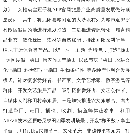
划》，为推动皇冠手机APP官网旅居产业高质量发展做好顶
层设计。其中，将元阳县城附近的大沙坝村列为城市近郊乡
村微度假目的地进行规划打造。二是推进资源转化，培育精
品业态。依托梯田、森林等自然赋能，推出元阳农耕研学、
哈尼非遗体验等产品。以"一村一主题"为特色，打造"梯田
+休闲度假""梯田+康养旅居""梯田+民族节庆""梯田+农耕文
化""梯田+科考研学""梯田+生物多样性"等多种产业融合发展
模式。针对摄影爱好者、书画家、文学艺术家、数字游民等
群体，开发文艺旅居产品，吸引摄影爱好者、文艺创作者、
自媒体人到梯田村寨旅居。三是加快推进农文旅融合。着力
打造犁田、耙田、插秧、收割、摸鱼等体验赛事，利用
AR/VR技术还原哈尼梯田四季农耕场景，开发"梯田数字孪生
平台"，用好用活民族节日、文化节庆、非遗传承等元素，打