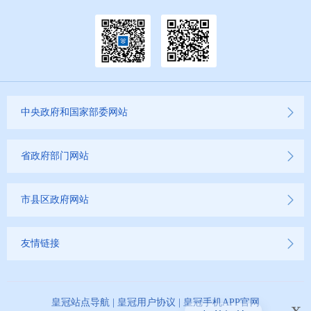
中央政府和国家部委网站
省政府部门网站
市县区政府网站
友情链接
皇冠站点导航
|
皇冠用户协议
|
皇冠手机APP官网
x