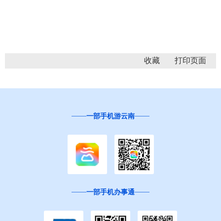
收藏
一部手机游云南
一部手机办事通