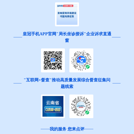
皇冠手机APP官网"局长坐诊接诉"企业诉求直通
窗
"互联网+督查"推动高质量发展综合督查征集问
题线索
我的服务 您来点评