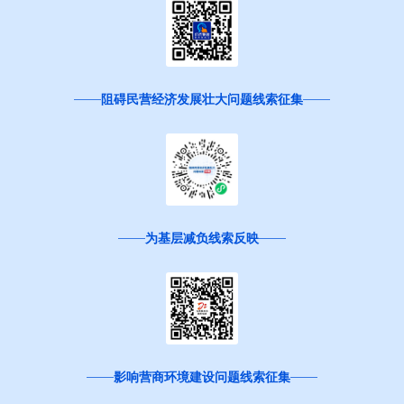
阻碍民营经济发展壮大问题线索征集
为基层减负线索反映
影响营商环境建设问题线索征集