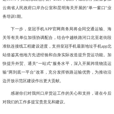
云南省人民政府口岸办公室和昆明海关开展的"单一窗口"业
务培训1期。
下一步，皇冠手机APP官网商务局将会同交通运输、海
关等有关单位加强协调配合，结合中越铁路河口北至老街段
准轨连接线工程建设进度，支持皇冠手机最新地址手机app北
站借鉴其他地方先进经验和自身实际改造提升货运功能。加
快提升外贸、通关"一站式"服务水平，深入开展跨境物流运
输"两到底一平台"改革，充分发挥铁路运输优势，为推动沿
边开放示范区建设作出更大贡献。
感谢你们对我州口岸货运工作的关心和支持，请在今后
对我们的工作多提宝贵意见和建议。