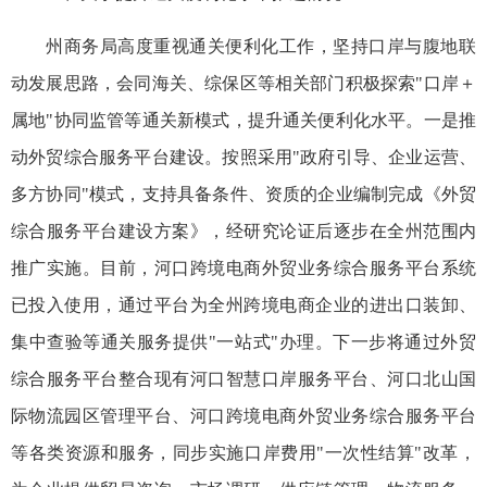
州商务局高度重视通关便利化工作，坚持口岸与腹地联
动发展思路，会同海关、综保区等相关部门积极探索"口岸＋
属地"协同监管等通关新模式，提升通关便利化水平。一是推
动外贸综合服务平台建设。按照采用"政府引导、企业运营、
多方协同"模式，支持具备条件、资质的企业编制完成《外贸
综合服务平台建设方案》，经研究论证后逐步在全州范围内
推广实施。目前，河口跨境电商外贸业务综合服务平台系统
已投入使用，通过平台为全州跨境电商企业的进出口装卸、
集中查验等通关服务提供"一站式"办理。下一步将通过外贸
综合服务平台整合现有河口智慧口岸服务平台、河口北山国
际物流园区管理平台、河口跨境电商外贸业务综合服务平台
等各类资源和服务，同步实施口岸费用"一次性结算"改革，