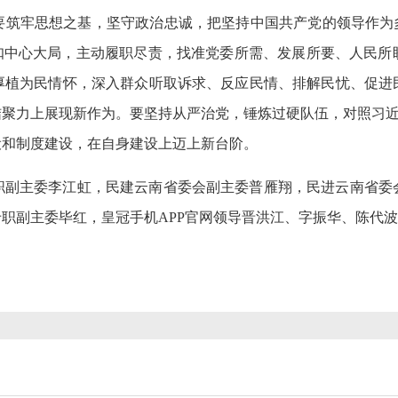
要筑牢思想之基，坚守政治忠诚，把坚持中国共产党的领导作为多
紧扣中心大局，主动履职尽责，找准党委所需、发展所要、人民所
厚植为民情怀，深入群众听取诉求、反应民情、排解民忧、促进
聚力上展现新作为。要坚持从严治党，锤炼过硬队伍，对照习近平
设和制度建设，在自身建设上迈上新台阶。
职副主委李江虹，民建云南省委会副主委普雁翔，民进云南省委
职副主委毕红，皇冠手机APP官网领导晋洪江、字振华、陈代