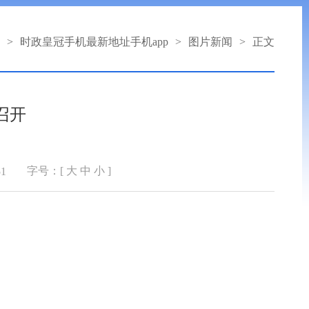
>
时政皇冠手机最新地址手机app
>
图片新闻
>
正文
召开
字号：[
大
中
小
]
51