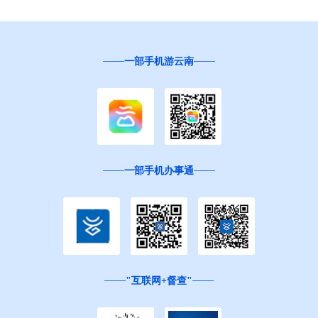
一部手机游云南
一部手机办事通
"互联网+督查"