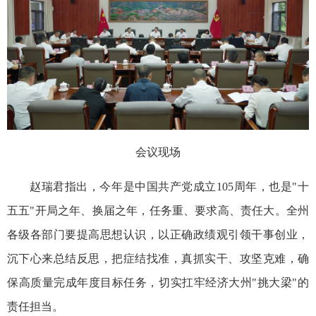
会议现场
赵瑞君指出，今年是中国共产党成立105周年，也是"十
五五"开局之年、换届之年，任务重、要求高、责任大。全州
各级各部门要提高思想认识，以正确政绩观引领干事创业，
沉下心来总结反思，把症结找准，真抓实干、攻坚克难，确
保高质量完成年度目标任务，切实扛牢经济大州"挑大梁"的
责任担当。