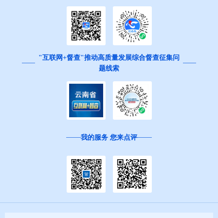
"互联网+督查"推动高质量发展综合督查征集问
题线索
我的服务 您来点评