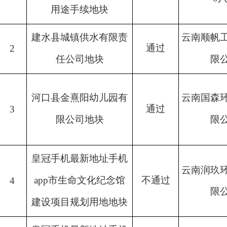
用途手续地块
建水县城镇供水有限责
云南顺帆
通过
2
任公司地块
限
河口县金熹阳幼儿园有
云南国森
通过
3
限公司地块
限
皇冠手机最新地址手机
云南润玖
app市生命文化纪念馆
不通过
4
限
建设项目规划用地地块