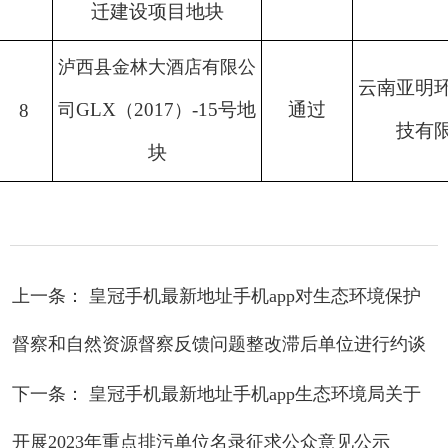
迁建设项目地块
泸西县金林大酒店有限公
云南亚明
GLX
2017
-15
号地
通过
8
司
（
）
技有
块
上一条： 皇冠手机最新地址手机app对生态环境保护
督察和自然资源督察反馈问题整改滞后单位进行约谈
下一条： 皇冠手机最新地址手机app生态环境局关于
开展2023年重点排污单位名录征求公众意见公示