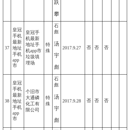
跃
攀
石
皇冠
彪
皇冠手
手机
机最新
最新
汤
地址手
特
否
否
否
37
2017.9.27
地址
机app市
殊
手机
宇
垃圾填
app
埋场
市
彪
石
皇冠
彪
手机
个旧市
最新
汤
大通磷
特
否
否
否
38
2017.9.28
地址
化工有
殊
手机
宇
限公司
app
市
彪