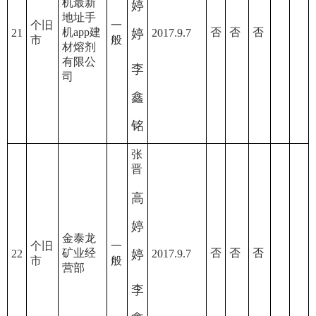
机最新
婷
地址手
个旧
一
机app建
否
否
否
21
婷
2017.9.7
市
般
材熔剂
有限公
李
司
鑫
铭
张
晋
高
婷
金泰龙
个旧
一
矿业经
否
否
否
22
婷
2017.9.7
市
般
营部
李