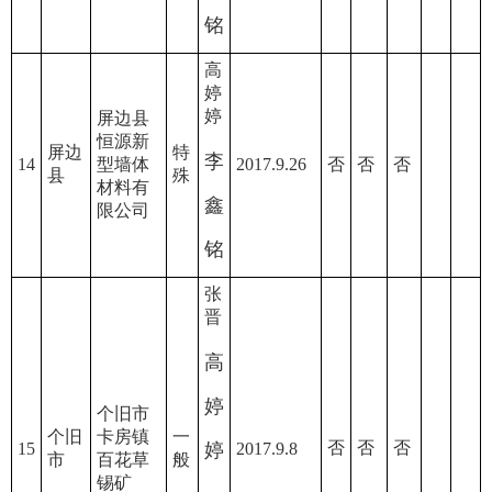
铭
高
婷
婷
屏边县
恒源新
屏边
特
李
14
型墙体
2017.9.26
否
否
否
县
殊
材料有
鑫
限公司
铭
张
晋
高
婷
个旧市
个旧
卡房镇
一
否
否
否
15
婷
2017.9.8
市
百花草
般
锡矿