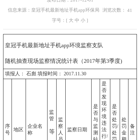
浏览次数：
信息来源：皇冠手机最新地址手机app环保局
41
字号：[
大
中
小
]
皇冠手机最新地址手机app环境监察支队
随机抽查现场监察情况统计表（2017年第3季度)
填报人： 石彪 填报时间： 2017.11.30
是
否
发
现
是
是
环
监
否
否
境
管
监
与
处
处
违
序
企业名
察
监
罚/
罚
备
地区
监察日期
法
等
号
称
人
测
处
金
注
行/
员
站
罚
额