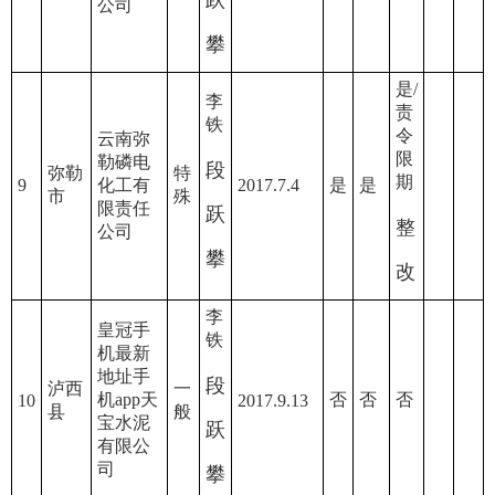
跃
公司
攀
是/
李
责
铁
令
云南弥
限
勒磷电
段
弥勒
特
期
9
化工有
2017.7.4
是
是
市
殊
限责任
跃
整
公司
攀
改
李
皇冠手
铁
机最新
地址手
段
泸西
一
机app天
否
否
否
10
2017.9.13
县
般
宝水泥
跃
有限公
司
攀