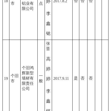
否
否
否
18
婷
2017.8.2
市
铝业有
点
限公司
李
鑫
铭
张
晋
高
个旧鸿
婷
辉新型
个旧
一
墙材有
是
否
否
19
婷
2017.9.11
市
般
限责任
公司
李
鑫