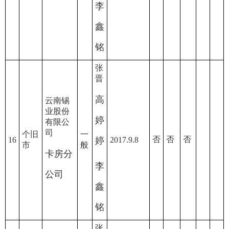
李
鑫
铭
张
晋
高
云南锡
业股份
婷
有限公
司
个旧
一
否
否
否
16
婷
2017.9.8
市
般
卡房分
李
公司
鑫
铭
张