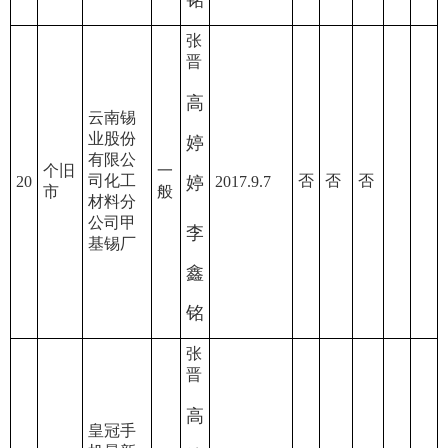
铭
张
晋
高
云南锡
业股份
婷
有限公
个旧
一
司化工
否
否
否
20
婷
2017.9.7
市
般
材料分
公司甲
李
基锡厂
鑫
铭
张
晋
高
皇冠手