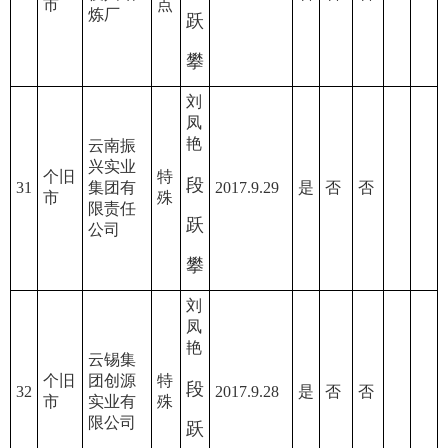
市
点
炼厂
跃
攀
刘
凤
艳
云南振
兴实业
个旧
特
段
31
集团有
2017.9.29
是
否
否
市
殊
限责任
跃
公司
攀
刘
凤
艳
云锡集
个旧
团创源
特
段
32
2017.9.28
是
否
否
市
实业有
殊
限公司
跃