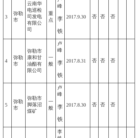
云南华
峰
电巡检
弥勒
重
司发电
否
否
否
3
2017.9.30
李
市
点
有限公
司
铁
卢
峰
弥勒市
弥勒
康和甘
一
否
否
否
4
2017.8.31
李
市
油酯有
般
限公司
铁
卢
峰
弥勒市
弥勒
一
脚落沼
否
否
否
5
2017.8.30
李
市
般
煤矿
铁
李