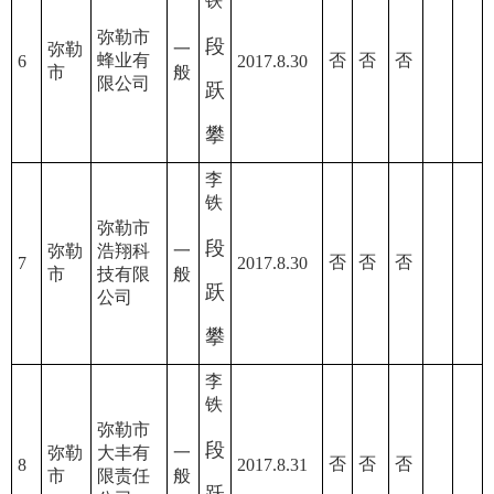
铁
弥勒市
段
弥勒
一
蜂业有
否
否
否
6
2017.8.30
市
般
限公司
跃
攀
李
铁
弥勒市
段
弥勒
浩翔科
一
否
否
否
7
2017.8.30
市
技有限
般
跃
公司
攀
李
铁
弥勒市
段
弥勒
大丰有
一
否
否
否
8
2017.8.31
市
限责任
般