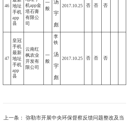
汤
一
机app金
否
否
否
46
2017.10.25
地址
般
塔石膏
手机
宇
有限公
app
县
司
彪
李
皇冠
铁
手机
云南红
最新
汤
枫农业
一
否
否
否
47
2017.10.25
地址
开发有
般
手机
宇
限公司
app
县
彪
上一条： 弥勒市开展中央环保督察反馈问题整改及当