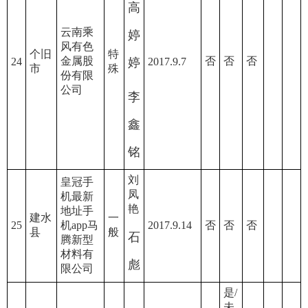
高
云南乘
婷
风有色
个旧
特
金属股
否
否
否
24
婷
2017.9.7
市
殊
份有限
公司
李
鑫
铭
刘
皇冠手
凤
机最新
艳
地址手
建水
一
25
机app马
2017.9.14
否
否
否
县
般
石
腾新型
材料有
彪
限公司
是/
未