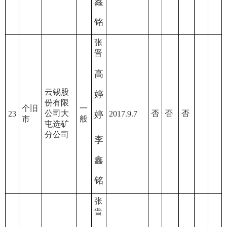
鑫
铭
张
晋
高
云锡股
婷
份有限
个旧
一
公司大
否
否
否
23
婷
2017.9.7
市
般
屯选矿
分公司
李
鑫
铭
张
晋