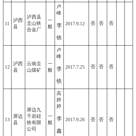
卢
峰
泸西县
泸西
一
圭山铁
否
否
否
11
2017.9.12
李
县
般
合金厂
铁
卢
峰
泸西
云南圭
一
否
否
否
12
2017.7.25
李
县
山煤矿
般
铁
高
婷
婷
屏边九
屏边
千岩硅
一
李
13
2017.9.26
否
否
否
县
铁有限
般
公司
鑫