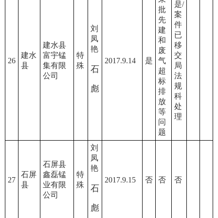
是/
批
案
先
件
刘
建
已
凤
和
建水县
移
艳
废
建水
富宇锰
特
交
26
2017.9.14
是
气
县
集有限
殊
局
石
超
公司
法
标
规
彪
排
科
放
处
等
理
问
题
刘
凤
石屏县
艳
石屏
鑫磊锰
特
27
2017.9.15
否
否
否
县
业有限
殊
石
公司
彪