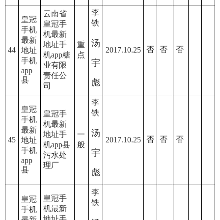
李
云南省
皇冠
铁
皇冠手
手机
机最新
最新
汤
地址手
重
否
否
否
44
2017.10.25
地址
机app糖
点
手机
宇
业有限
app
责任公
县
彪
司
李
皇冠
铁
皇冠手
手机
机最新
最新
汤
地址手
一
否
否
否
45
2017.10.25
地址
机app县
般
手机
宇
污水处
app
理厂
县
彪
李
皇冠手
皇冠
铁
机最新
手机
地址手
最新