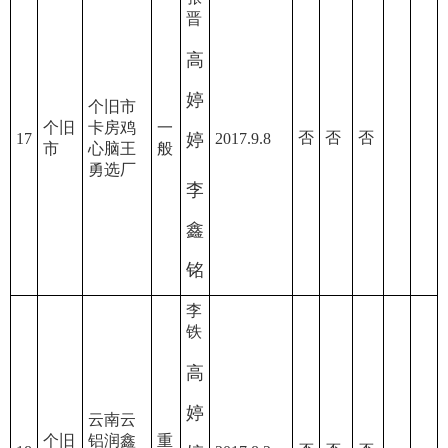
晋
高
婷
个旧市
个旧
卡房鸡
一
否
否
否
17
婷
2017.9.8
市
心脑王
般
勇选厂
李
鑫
铭
李
铁
高
婷
云南云
个旧
铝润鑫
重