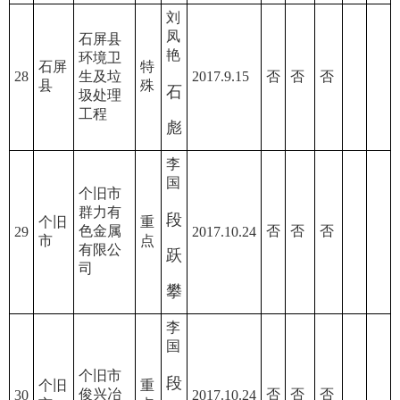
刘
凤
石屏县
艳
环境卫
石屏
特
28
生及垃
2017.9.15
否
否
否
县
殊
石
圾处理
工程
彪
李
国
个旧市
群力有
段
个旧
重
色金属
否
否
否
29
2017.10.24
市
点
有限公
跃
司
攀
李
国
个旧市
段
个旧
重
俊兴冶
否
否
否
30
2017.10.24