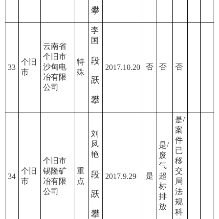
攀
李
国
云南省
个旧市
段
个旧
特
沙甸电
否
否
否
33
2017.10.20
市
殊
冶有限
跃
公司
攀
是/
案
刘
件
凤
是/
已
艳
废
个旧市
移
气
个旧
锡隆矿
重
交
段
是
超
34
2017.9.29
市
冶有限
点
局
标
公司
法
跃
排
规
放
科
攀