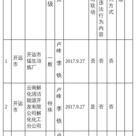
违
级
联
方
法
动
式
行
为
内
容
卢
峰
开远市
开远
一
猛生冶
否
否
否
1
2017.9.27
李
市
般
炼厂
铁
云南解
卢
化清洁
峰
能源开
开远
特
2
发有限
2017.9.27
是
否
否
李
市
殊
公司解
化化工
铁
分公司
卢