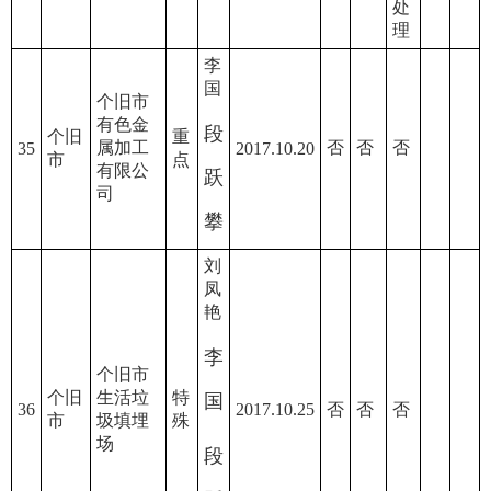
处
理
李
国
个旧市
有色金
段
个旧
重
属加工
否
否
否
35
2017.10.20
市
点
有限公
跃
司
攀
刘
凤
艳
李
个旧市
个旧
生活垃
特
国
36
2017.10.25
否
否
否
市
圾填埋
殊
场
段