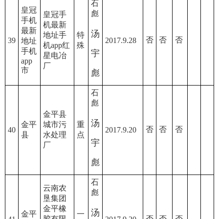
石
皇冠
彪
皇冠手
手机
机最新
最新
汤
地址手
特
否
否
否
39
2017.9.28
地址
机app红
殊
手机
宇
星电冶
app
厂
市
彪
石
彪
金平县
汤
金平
城市污
重
否
否
否
40
2017.9.20
县
水处理
点
宇
厂
彪
石
云南农
彪
垦集团
金平橡
汤
金平
一
胶有限
否
否
否