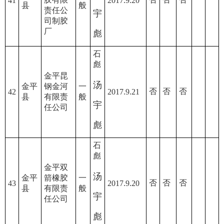
41
2017.9.20
县
般
责任公
宇
司制胶
厂
彪
石
彪
金平昆
汤
金平
钢金河
一
否
否
否
42
2017.9.21
县
有限责
般
宇
任公司
彪
石
彪
金平双
汤
金平
箭橡胶
一
否
否
否
43
2017.9.20
县
有限责
般
宇
任公司
彪