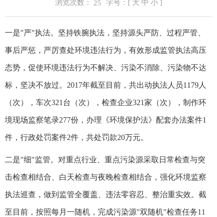
浏览次数：
字号：[
大
中
小
]
25
一是"严"执法。坚持铁腕执法，坚持源头严防、过程严管、
事后严惩，严厉查处环境违法行为，有效形成监管执法高压
态势，促使环境违法行为不解决、污染不消除、污染物不达
标，坚决不放过。2017年截至目前，共出动执法人员1179人
（次），车次321台（次），检查企业321家（次），制作环
境现场监察笔录277份，办理《环境保护法》配套办法案件1
件，行政处罚案件2件，共处罚款20万元。
二是"细"监管。对重点行业、重点污染源采取日常检查与突
击检查相结合、白天检查与夜晚检查相结合，强化环境监察
执法巡查，做到监管全覆盖、违法零容忍、整治重实效。截
至目前，按照每月一随机，完成污染源"双随机"检查任务11