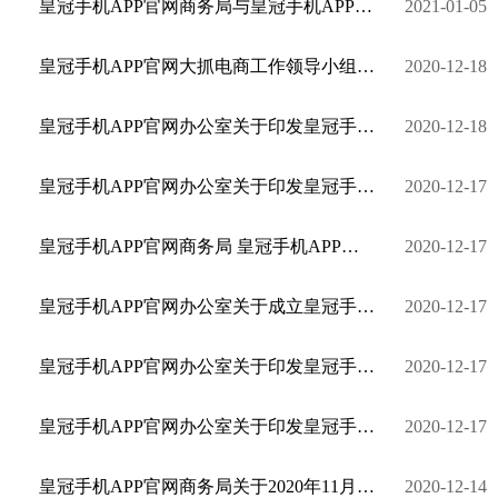
皇冠手机APP官网商务局与皇冠手机APP官网邮政管理局和皇冠手机APP官网邮政分公司签订战略合作协议
2021-01-05
皇冠手机APP官网大抓电商工作领导小组办公室关于印发皇冠手机APP官网直播电商发展行动方案（2020年—2022年）的通知
2020-12-18
皇冠手机APP官网办公室关于印发皇冠手机APP官网2019年电子商务进农村综合示范项目实施方案的通知 红政办发〔2019 ...
2020-12-18
皇冠手机APP官网办公室关于印发皇冠手机APP官网金融支持电子商务发展实施方案的通知 红政办函〔2020〕71号
2020-12-17
皇冠手机APP官网商务局 皇冠手机APP官网财政局 皇冠手机APP官网扶贫开发办公室关于印发《皇冠手机APP官网 2019年电子商务进农村综合 ...
2020-12-17
皇冠手机APP官网办公室关于成立皇冠手机APP官网大抓电商工作专班的通知 红政办函〔2020〕58号
2020-12-17
皇冠手机APP官网办公室关于印发皇冠手机APP官网大抓电商行动计划的通知
2020-12-17
皇冠手机APP官网办公室关于印发皇冠手机APP官网大抓电商三年行动方案（2020—2022年）的通知 红政办发〔2020〕33 ...
2020-12-17
皇冠手机APP官网商务局关于2020年11月份大抓电商工作情况的报告
2020-12-14