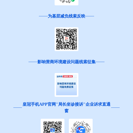
为基层减负线索反映
影响营商环境建设问题线索征集
皇冠手机APP官网"局长坐诊接诉"企业诉求直通
窗