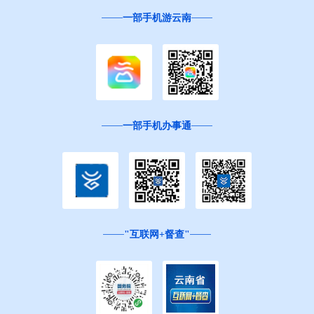
一部手机游云南
一部手机办事通
"互联网+督查"