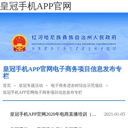
皇冠手机APP官网
皇冠手机APP官网电子商务项目信息发布专
栏
首页
>
皇冠专题活动
>
电子商务进农村综合示范项目
>
皇冠手机APP官网电子商务项目信息发布专栏
皇冠手机APP官网2020年电商直播培训（第一期）结束
2021-01-05