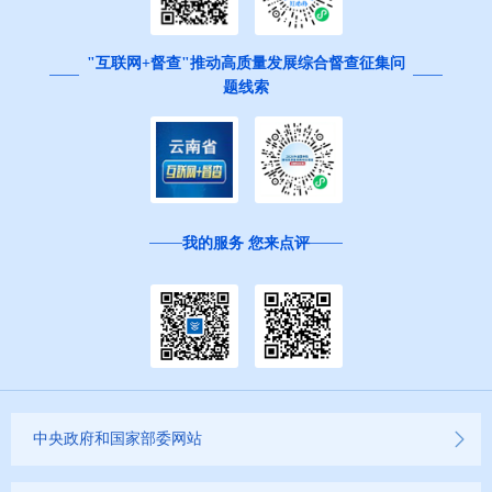
"互联网+督查"推动高质量发展综合督查征集问
题线索
我的服务 您来点评
中央政府和国家部委网站