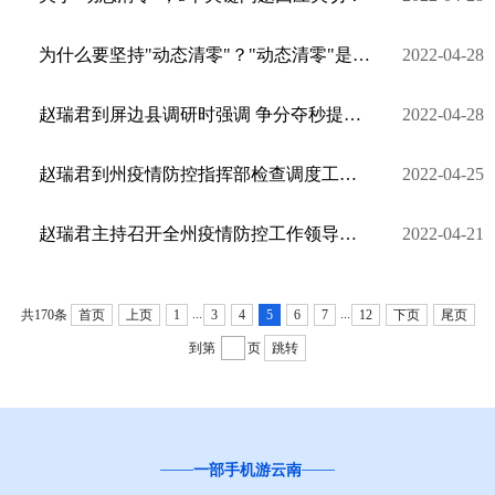
为什么要坚持"动态清零"？"动态清零"是否等同于全域静默、全员核酸？最新回复！
2022-04-28
赵瑞君到屏边县调研时强调 争分夺秒提高疫情应对处置能力 统筹做好林草资源保护管理利用
2022-04-28
赵瑞君到州疫情防控指挥部检查调度工作时强调 提升指挥效能 保持高效运转 科学精准做好疫情防控各项工作...
2022-04-25
赵瑞君主持召开全州疫情防控工作领导小组会议强调 严格落实"七大行动"工作要求 坚决守住疫情防控底线 ...
2022-04-21
...
...
共170条
首页
上页
1
3
4
5
6
7
12
下页
尾页
到第
页
跳转
一部手机游云南