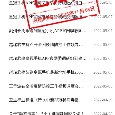
皇冠手机APP官网民政部门持续做好河口金平绿春3个边境县疫情防控期间社会救助工作
2022-05-24
皇冠手机APP官网市场监管领域疫情防控培训进药企
2022-05-07
副州长周永瑜到皇冠手机APP官网职教园区检查校园疫情防控工作
2022-05-07
赵瑞君主持召开全州疫情防控工作领导小组会议强调 深化"五必查""六必强" 坚决打赢疫情防控阻击战歼 ...
2022-05-06
赵瑞君率皇冠手机APP官网委调研组到建水县调研时强调 筑牢疫情防控防线 守住安全生产底线
2022-05-05
赵瑞君率队到皇冠手机最新地址手机app开远检查调研时强调 把责任压紧压实 把措施落实落细 坚决抓好疫情防控和安全生产工作
2022-05-05
王予波在全省疫情防控工作视频调度会议上强调清零是硬任务 防住是硬道理 管好是硬要求
2022-05-05
卫生行业标准《污水中新型冠状病毒富集浓缩和核酸检测方法标准》
2022-04-29
关于"动态清零"，5个关键问题回应关切！
2022-04-28